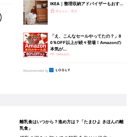
IKEA｜整理収納アドバイザーもおすす
め！おしゃ見え収納アイテム5選
赤ちゃん・育児
「え、こんなセールやってたの？」8
0％OFF以上が続々登場！Amazonの
本気が...
PR（Amazon）
Recommended by
離乳食はいつから？進め方は？「たまひよ きほんの離
乳食」