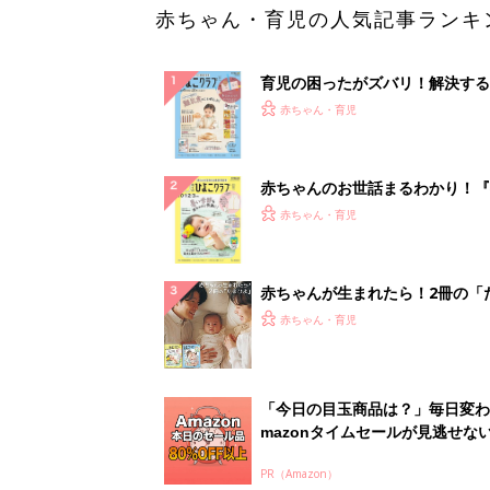
赤ちゃん・育児の人気記事ランキ
育児の困ったがズバリ！解決する
『ひよこクラブ 秋号』 4カ月～
赤ちゃん・育児
になるまで、育児に役立つ情報が
ぱい！
赤ちゃんのお世話まるわかり！『
てのひよこクラブ 夏号』〈巻頭
赤ちゃん・育児
集〉初めての授乳がうまくいく！
っぱい・ミルクの基本と夏のトラ
解決テク
赤ちゃんが生まれたら！2冊の「
ひよ」
赤ちゃん・育児
「今日の目玉商品は？」毎日変わ
mazonタイムセールが見逃せな
PR（Amazon）