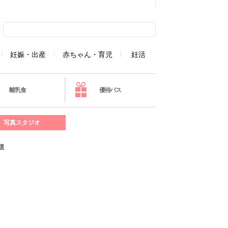
妊娠・出産
赤ちゃん・育児
妊活
離乳食
優待パス
写真スタジオ
選