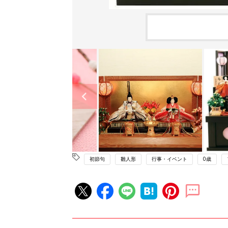
初節句
雛人形
行事・イベント
0歳