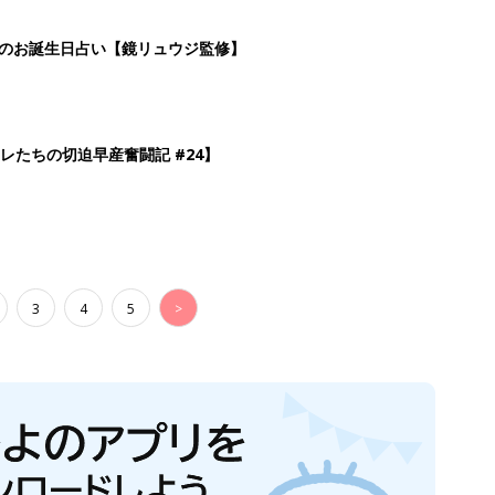
日のお誕生日占い【鏡リュウジ監修】
レたちの切迫早産奮闘記 #24】
3
4
5
>