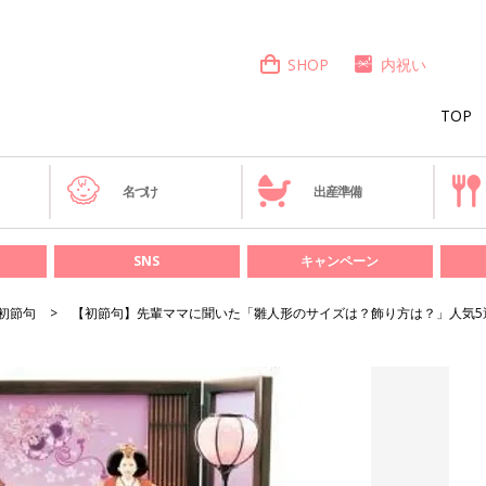
SHOP
内祝い
TOP
き
名づけ
出産準備
SNS
キャンペーン
初節句
【初節句】先輩ママに聞いた「雛人形のサイズは？飾り方は？」人気5