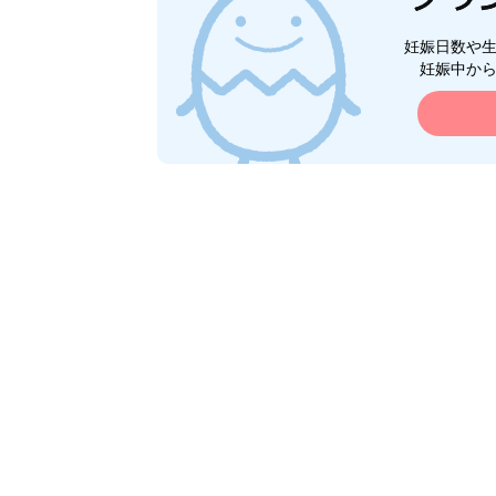
妊娠日数や
妊娠中か