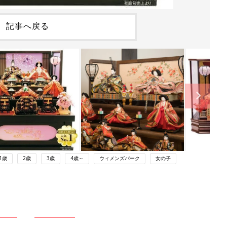
記事へ戻る
1歳
2歳
3歳
4歳～
ウィメンズパーク
女の子