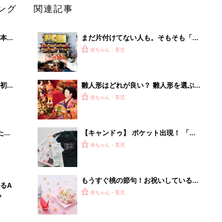
ング
関連記事
本
まだ片付けてない人も。そもそも「お
2才
雛様は何歳まで飾りますか？」ママた
赤ちゃん・育児
いっ
ちの声
初め
雛人形はどれが良い？ 雛人形を選ぶ
大特
ときの押さえておきたいポイント
赤ちゃん・育児
 お
ブル
たま
【キャンドゥ】 ポケット出現！ 「収
納性ゼロ」バッグが、まさかの理想的
赤ちゃん・育児
な収納バッグに爆誕
もうすぐ桃の節句！お祝いしている？
るA
していない？人形は飾る？飾らない？
赤ちゃん・育児
い