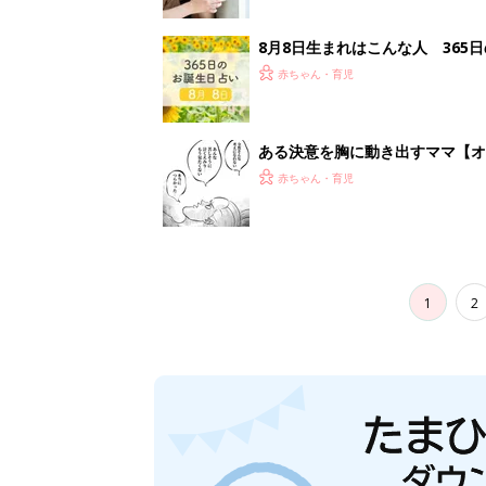
8月8日生まれはこんな人 365
赤ちゃん・育児
ある決意を胸に動き出すママ【オ
赤ちゃん・育児
1
2