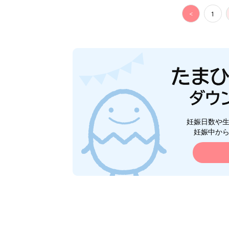
<
1
妊娠日数や
妊娠中か