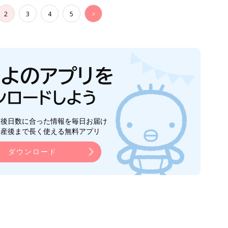
2
3
4
5
>
生後日数に合った情報を毎日お届け
ら産後まで長く使える無料アプリ
ダウンロード