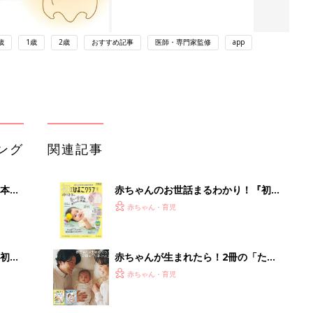
歳
1歳
2歳
おすすめ記事
医師・専門家監修
app
ング
関連記事
本
赤ちゃんのお世話まるわかり！『初め
2才
てのひよこクラブ 夏号』〈巻頭大特
赤ちゃん・育児
いっ
集〉初めての授乳がうまくいく！ お
っぱい・ミルクの基本と夏のトラブル
解決テク
初め
赤ちゃんが生まれたら！2冊の「たま
大特
ひよ」
赤ちゃん・育児
 お
ブル