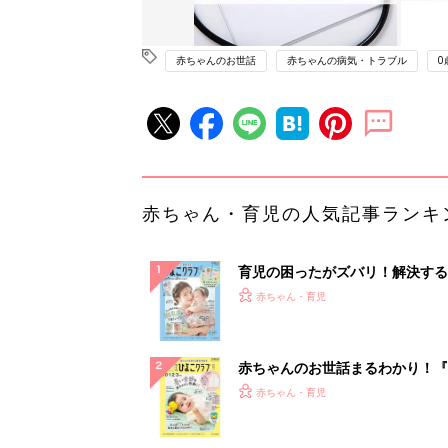
赤ちゃんのお世話
赤ちゃんの病気・トラブル
0
赤ちゃん・育児の人気記事ランキ
育児の困ったがズバリ！解決する
『ひよこクラブ 夏号』 4カ月～
赤ちゃん・育児
になるまで、育児に役立つ情報が
ぱい！
赤ちゃんのお世話まるわかり！『
てのひよこクラブ 夏号』〈巻頭
赤ちゃん・育児
集〉初めての授乳がうまくいく！
っぱい・ミルクの基本と夏のトラ