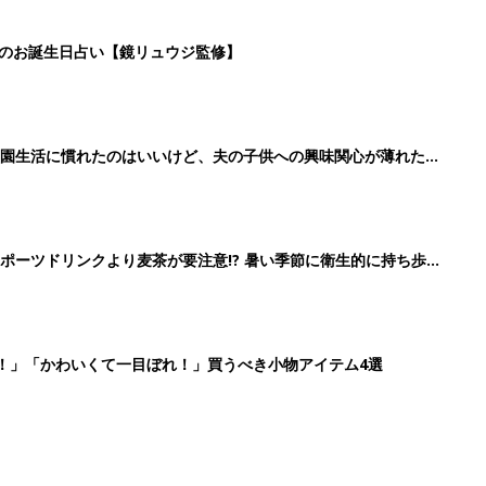
日のお誕生日占い【鏡リュウジ監修】
育園生活に慣れたのはいいけど、夫の子供への興味関心が薄れた気
91』
ポーツドリンクより麦茶が要注意!? 暑い季節に衛生的に持ち歩
】
！」「かわいくて一目ぼれ！」買うべき小物アイテム4選