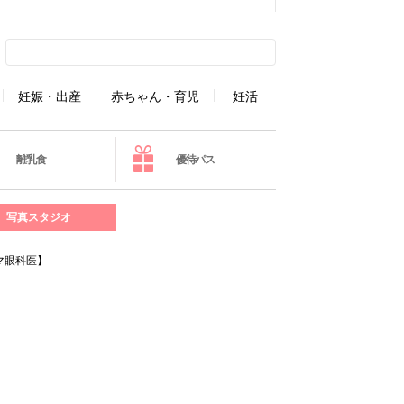
妊娠・出産
赤ちゃん・育児
妊活
離乳食
優待パス
写真スタジオ
マ眼科医】