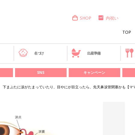
SHOP
内祝い
TOP
き
名づけ
出産準備
SNS
キャンペーン
下まぶたに涙がたまっていたり、目やにが目立ったら、先天鼻涙管閉塞かも【マ