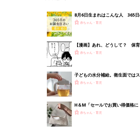
8月6日生まれはこんな人 365
赤ちゃん・育児
【漫画】あれ、どうして？ 保
がする……！『ふうふう子育て ＃
赤ちゃん・育児
子どもの水分補給。衛生面ではス
く3つのコツとは？【専門家監修
赤ちゃん・育児
H＆М「セールでお買い得価格に
赤ちゃん・育児