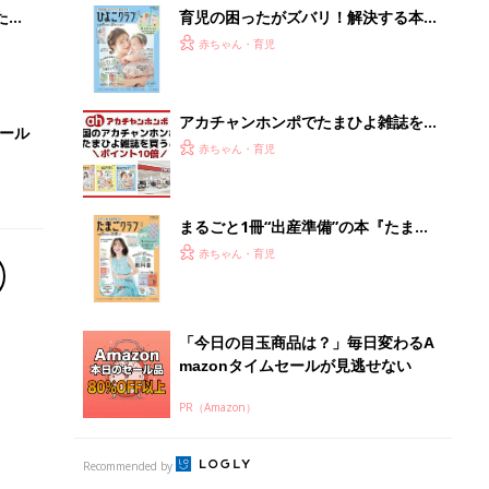
たま
育児の困ったがズバリ！解決する本
『ひよこクラブ 夏号』 4カ月～2才
赤ちゃん・育児
になるまで、育児に役立つ情報がいっ
ぱい！
アカチャンホンポでたまひよ雑誌を買
セール
うとポイント10倍【期間限定】
赤ちゃん・育児
まるごと1冊“出産準備”の本『たまご
クラブ 夏号』〈スペシャル大特集〉
赤ちゃん・育児
夫婦で予習する 出産の教科書
「今日の目玉商品は？」毎日変わるA
mazonタイムセールが見逃せない
PR（Amazon）
Recommended by