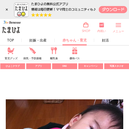
×
内祝い
SHOP
メニュー
TOP
妊娠・出産
赤ちゃん・育児
妊活
育児グッズ
病気・予防接種
離乳食
優待パス
ひよこクラブ
アプリ
SNS
キャンペーン
写真スタジオ