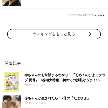
Recommended by
ランキングをもっと見る
関連記事
赤ちゃんのお世話まるわかり！『初めてのひよこクラ
ブ 夏号』〈巻頭大特集〉初めての授乳がうまくい
く！ おっぱい・ミルクの基本と夏のトラブル 解決テ
赤ちゃん・育児
ク
赤ちゃんが生まれたら！2冊の「たまひよ」
赤ちゃん・育児