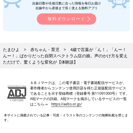
妊娠日数や生後日数に合った情報を毎日お届け
妊娠中から産後まで長く使える無料アプリ
無料ダウンロード
たまひよ
赤ちゃん・育児
4歳で言葉が「ん！」「んー！
んー！」ばかりだった自閉スペクトラム症の娘。声のかけ方を変え
ただけで、驚くような変化が【体験談】
ＡＢＪマークは、この電子書店・電子書籍配信サービスが、
著作権者からコンテンツ使用許諾を得た正規版配信サービス
であることを示す登録商標（登録番号 第11091000号）です。
ABJマークの詳細、ABJマークを掲示しているサービスの一覧
はこちら→
https://aebs.or.jp/
本サイトに掲載されている記事・写真・イラスト等のコンテンツの無断転載を禁じま
す。