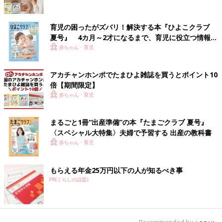
育児の困ったがズバリ！解決する本『ひよこクラブ
夏号』 4カ月～2才になるまで、育児に役立つ情報が
いっぱい！
赤ちゃん・育児
アカチャンホンポでたまひよ雑誌を買うとポイント10
倍【期間限定】
赤ちゃん・育児
まるごと1冊“出産準備”の本『たまごクラブ 夏号』
〈スペシャル大特集〉夫婦で予習する 出産の教科書
赤ちゃん・育児
もらえる年金25万円以下の人が知るべき事
PR(くらしの話題)