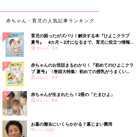
赤ちゃん・育児の人気記事ランキング
育児の困ったがズバリ！解決する本『ひよこクラブ
夏号』 4カ月～2才になるまで、育児に役立つ情報が
いっぱい！
赤ちゃん・育児
赤ちゃんのお世話まるわかり！『初めてのひよこクラ
ブ 夏号』〈巻頭大特集〉初めての授乳がうまくい
く！ おっぱい・ミルクの基本と夏のトラブル 解決テ
赤ちゃん・育児
ク
赤ちゃんが生まれたら！2冊の「たまひよ」
赤ちゃん・育児
お墓の撤去にいくらかかる？墓じまい費用
PR(くらしの話題)