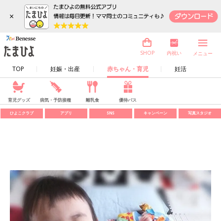
×
内祝い
SHOP
メニュー
TOP
妊娠・出産
赤ちゃん・育児
妊活
育児グッズ
病気・予防接種
離乳食
優待パス
ひよこクラブ
アプリ
SNS
キャンペーン
写真スタジオ