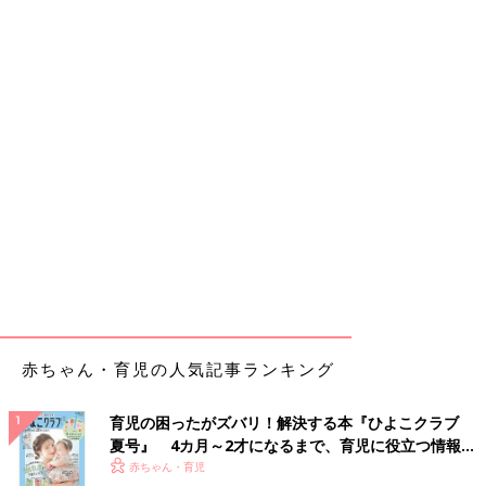
赤ちゃん・育児の人気記事ランキング
育児の困ったがズバリ！解決する本『ひよこクラブ
夏号』 4カ月～2才になるまで、育児に役立つ情報が
いっぱい！
赤ちゃん・育児