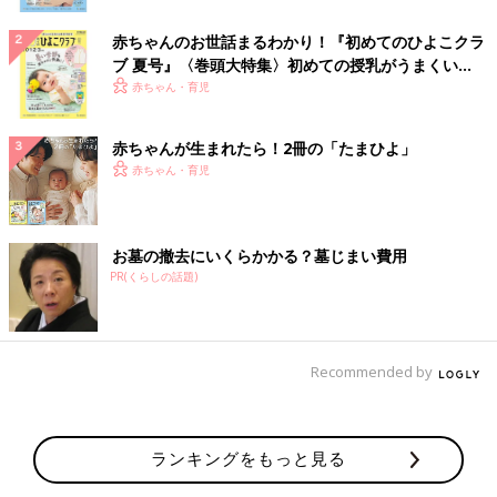
赤ちゃんのお世話まるわかり！『初めてのひよこクラ
ブ 夏号』〈巻頭大特集〉初めての授乳がうまくい
く！ おっぱい・ミルクの基本と夏のトラブル 解決テ
赤ちゃん・育児
ク
赤ちゃんが生まれたら！2冊の「たまひよ」
赤ちゃん・育児
お墓の撤去にいくらかかる？墓じまい費用
PR(くらしの話題)
Recommended by
ランキングをもっと見る