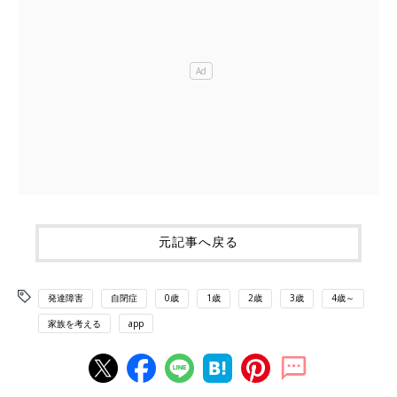
元記事へ戻る
発達障害
自閉症
0歳
1歳
2歳
3歳
4歳～
家族を考える
app