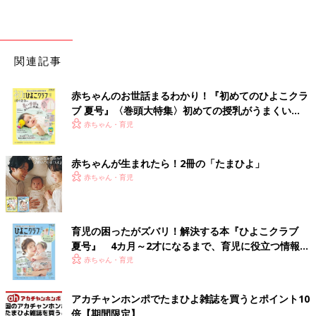
関連記事
赤ちゃんのお世話まるわかり！『初めてのひよこクラ
ブ 夏号』〈巻頭大特集〉初めての授乳がうまくい
く！ おっぱい・ミルクの基本と夏のトラブル 解決テ
赤ちゃん・育児
ク
赤ちゃんが生まれたら！2冊の「たまひよ」
赤ちゃん・育児
育児の困ったがズバリ！解決する本『ひよこクラブ
夏号』 4カ月～2才になるまで、育児に役立つ情報が
いっぱい！
赤ちゃん・育児
アカチャンホンポでたまひよ雑誌を買うとポイント10
倍【期間限定】