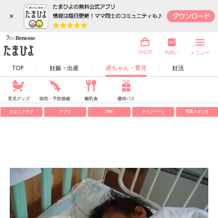
×
内祝い
SHOP
メニュー
TOP
妊娠・出産
赤ちゃん・育児
妊活
育児グッズ
病気・予防接種
離乳食
優待パス
ひよこクラブ
アプリ
SNS
キャンペーン
写真スタジオ