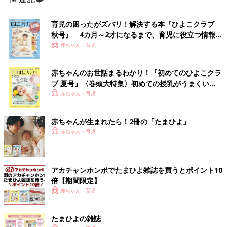
育児の困ったがズバリ！解決する本『ひよこクラブ
秋号』 4カ月～2才になるまで、育児に役立つ情報が
いっぱい！
赤ちゃん・育児
赤ちゃんのお世話まるわかり！『初めてのひよこクラ
ブ 夏号』〈巻頭大特集〉初めての授乳がうまくい
く！ おっぱい・ミルクの基本と夏のトラブル 解決テ
赤ちゃん・育児
ク
赤ちゃんが生まれたら！2冊の「たまひよ」
赤ちゃん・育児
アカチャンホンポでたまひよ雑誌を買うとポイント10
倍【期間限定】
赤ちゃん・育児
たまひよの雑誌