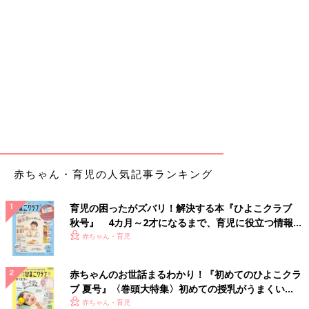
赤ちゃん・育児の人気記事ランキング
育児の困ったがズバリ！解決する本『ひよこクラブ
秋号』 4カ月～2才になるまで、育児に役立つ情報が
いっぱい！
赤ちゃん・育児
赤ちゃんのお世話まるわかり！『初めてのひよこクラ
ブ 夏号』〈巻頭大特集〉初めての授乳がうまくい
く！ おっぱい・ミルクの基本と夏のトラブル 解決テ
赤ちゃん・育児