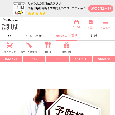
×
内祝い
SHOP
メニュー
TOP
妊娠・出産
赤ちゃん・育児
妊活
育児グッズ
病気・予防接種
離乳食
優待パス
ひよこクラブ
アプリ
SNS
キャンペーン
写真スタジオ