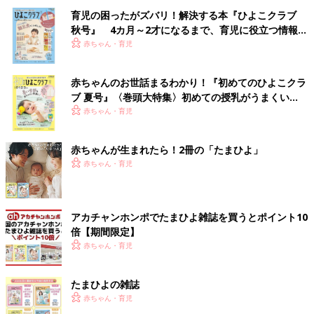
育児の困ったがズバリ！解決する本『ひよこクラブ
秋号』 4カ月～2才になるまで、育児に役立つ情報が
いっぱい！
赤ちゃん・育児
赤ちゃんのお世話まるわかり！『初めてのひよこクラ
ブ 夏号』〈巻頭大特集〉初めての授乳がうまくい
く！ おっぱい・ミルクの基本と夏のトラブル 解決テ
赤ちゃん・育児
ク
赤ちゃんが生まれたら！2冊の「たまひよ」
赤ちゃん・育児
アカチャンホンポでたまひよ雑誌を買うとポイント10
倍【期間限定】
赤ちゃん・育児
たまひよの雑誌
赤ちゃん・育児