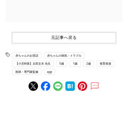
元記事へ戻る
赤ちゃんのお世話
赤ちゃんの病気・トラブル
【小児科医】太田文夫 先生
0歳
1歳
2歳
発育発達
医師・専門家監修
app