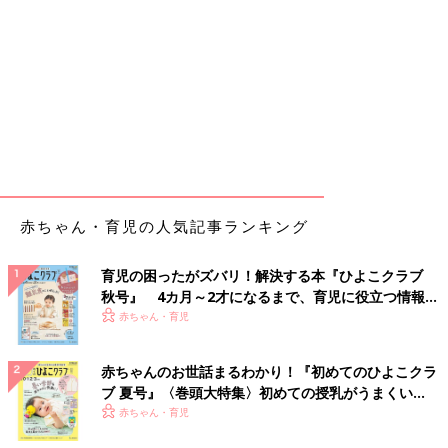
赤ちゃん・育児の人気記事ランキング
育児の困ったがズバリ！解決する本『ひよこクラブ
秋号』 4カ月～2才になるまで、育児に役立つ情報が
いっぱい！
赤ちゃん・育児
赤ちゃんのお世話まるわかり！『初めてのひよこクラ
ブ 夏号』〈巻頭大特集〉初めての授乳がうまくい
く！ おっぱい・ミルクの基本と夏のトラブル 解決テ
赤ちゃん・育児
ク