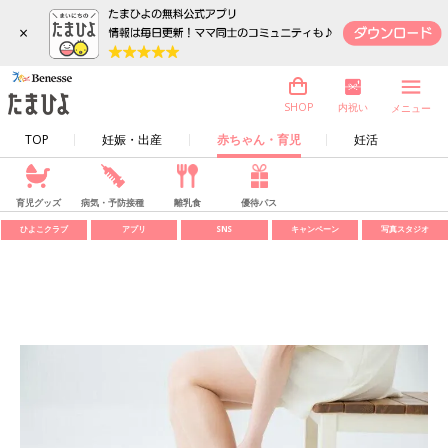
×
内祝い
SHOP
メニュー
TOP
妊娠・出産
赤ちゃん・育児
妊活
育児グッズ
病気・予防接種
離乳食
優待パス
ひよこクラブ
アプリ
SNS
キャンペーン
写真スタジオ