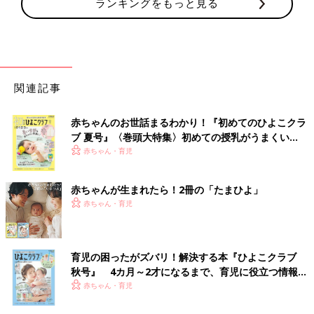
ランキングをもっと見る
関連記事
赤ちゃんのお世話まるわかり！『初めてのひよこクラ
ブ 夏号』〈巻頭大特集〉初めての授乳がうまくい
く！ おっぱい・ミルクの基本と夏のトラブル 解決テ
赤ちゃん・育児
ク
赤ちゃんが生まれたら！2冊の「たまひよ」
赤ちゃん・育児
育児の困ったがズバリ！解決する本『ひよこクラブ
秋号』 4カ月～2才になるまで、育児に役立つ情報が
いっぱい！
赤ちゃん・育児