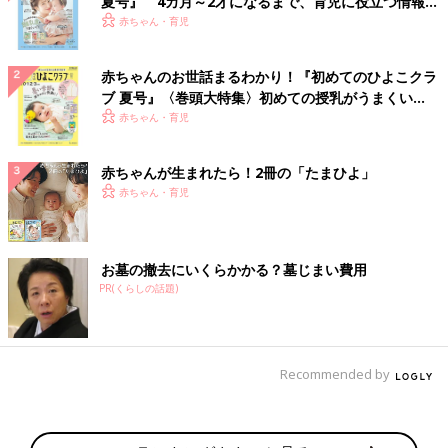
夏号』 4カ月～2才になるまで、育児に役立つ情報が
いっぱい！
赤ちゃん・育児
赤ちゃんのお世話まるわかり！『初めてのひよこクラ
ブ 夏号』〈巻頭大特集〉初めての授乳がうまくい
く！ おっぱい・ミルクの基本と夏のトラブル 解決テ
赤ちゃん・育児
ク
赤ちゃんが生まれたら！2冊の「たまひよ」
赤ちゃん・育児
お墓の撤去にいくらかかる？墓じまい費用
PR(くらしの話題)
Recommended by