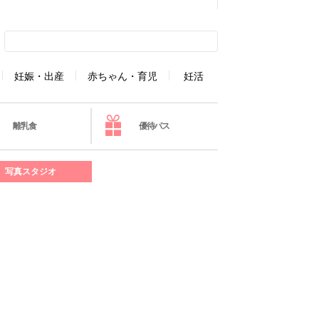
妊娠・出産
赤ちゃん・育児
妊活
離乳食
優待パス
写真スタジオ