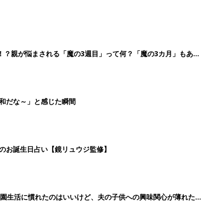
！？親が悩まされる「魔の3週目」って何？「魔の3カ月」もある
平和だな～」と感じた瞬間
日のお誕生日占い【鏡リュウジ監修】
育園生活に慣れたのはいいけど、夫の子供への興味関心が薄れた気
91』