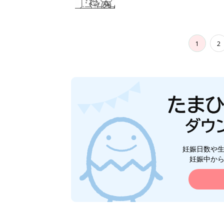
1
2
妊娠日数や
妊娠中か