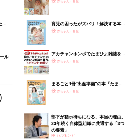
大特
ひよ」
赤ちゃん・育児
 お
ブル
たま
育児の困ったがズバリ！解決する本
『ひよこクラブ 夏号』 4カ月～2才
赤ちゃん・育児
になるまで、育児に役立つ情報がいっ
ぱい！
アカチャンホンポでたまひよ雑誌を買
セール
うとポイント10倍【期間限定】
赤ちゃん・育児
まるごと1冊“出産準備”の本『たまご
クラブ 夏号』〈スペシャル大特集〉
赤ちゃん・育児
夫婦で予習する 出産の教科書
部下が指示待ちになる、本当の理由。
23年続く自律型組織に共通する「3つ
の要素」
PR（ビズヒント）