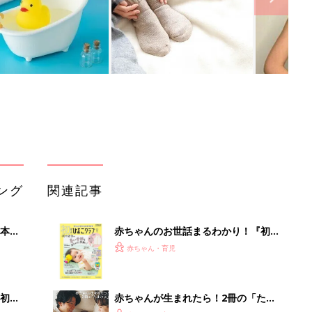
ング
関連記事
本
赤ちゃんのお世話まるわかり！『初め
2才
てのひよこクラブ 夏号』〈巻頭大特
赤ちゃん・育児
いっ
集〉初めての授乳がうまくいく！ お
っぱい・ミルクの基本と夏のトラブル
解決テク
初め
赤ちゃんが生まれたら！2冊の「たま