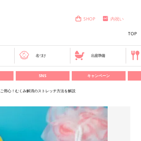
SHOP
内祝い
TOP
き
名づけ
出産準備
SNS
キャンペーン
ご用心！むくみ解消のストレッチ方法を解説