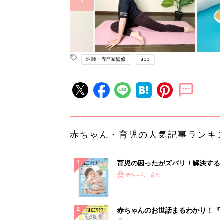
医師・専門家監修
app
赤ちゃん・育児の人気記事ランキ
育児の困ったがズバリ！解決する
『ひよこクラブ 夏号』 4カ月～
赤ちゃん・育児
になるまで、育児に役立つ情報が
ぱい！
赤ちゃんのお世話まるわかり！『