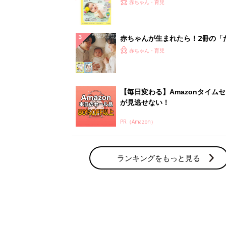
てのひよこクラブ 夏号』〈巻頭
赤ちゃん・育児
集〉初めての授乳がうまくいく！
っぱい・ミルクの基本と夏のトラ
解決テク
赤ちゃんが生まれたら！2冊の「
ひよ」
赤ちゃん・育児
【毎日変わる】Amazonタイム
が見逃せない！
PR（Amazon）
ランキングをもっと見る