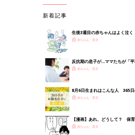
新着記事
生後3週目の赤ちゃんはよく泣く
って本当？【専門家】
赤ちゃん・育児
反抗期の息子が...ママたちが「
赤ちゃん・育児
8月6日生まれはこんな人 365
赤ちゃん・育児
【漫画】あれ、どうして？ 保
がする……！『ふうふう子育て ＃
赤ちゃん・育児