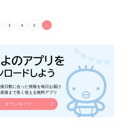
3
4
5
>
生後日数に合った情報を毎日お届け
ら産後まで長く使える無料アプリ
ダウンロード