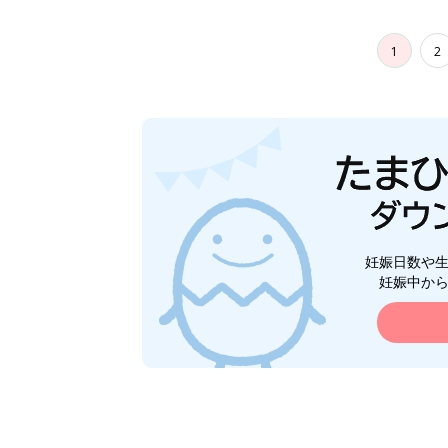
1
2
妊娠日数や
妊娠中か