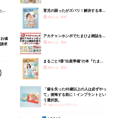
ブル
たま
育児の困ったがズバリ！解決する本
『ひよこクラブ 夏号』 4カ月～2才
赤ちゃん・育児
になるまで、育児に役立つ情報がいっ
ぱい！
アカチャンホンポでたまひよ雑誌を買
なお値
うとポイント10倍【期間限定】
赤ちゃん・育児
請求
まるごと1冊“出産準備”の本『たまご
クラブ 夏号』〈スペシャル大特集〉
赤ちゃん・育児
夫婦で予習する 出産の教科書
「歯を失った65歳以上の人は必ずやっ
て」後悔する前に！インプラントとい
う選択肢。
PR（あんしんインプラント）