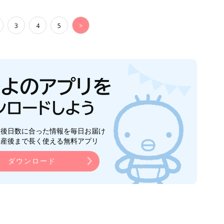
3
4
5
>
生後日数に合った情報を毎日お届け
ら産後まで長く使える無料アプリ
ダウンロード