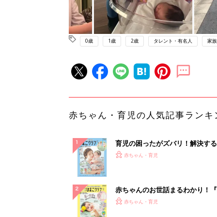
0歳
1歳
2歳
タレント・有名人
家族
赤ちゃん・育児の人気記事ランキ
育児の困ったがズバリ！解決する
『ひよこクラブ 夏号』 4カ月～
赤ちゃん・育児
になるまで、育児に役立つ情報が
ぱい！
赤ちゃんのお世話まるわかり！『
てのひよこクラブ 夏号』〈巻頭
赤ちゃん・育児
集〉初めての授乳がうまくいく！