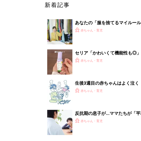
新着記事
あなたの「服を捨てるマイルー
スタイリストが喝！
赤ちゃん・育児
セリア「かわいくて機能性も◎」
赤ちゃん・育児
生後3週目の赤ちゃんはよく泣く
って本当？【専門家】
赤ちゃん・育児
反抗期の息子が...ママたちが「
赤ちゃん・育児