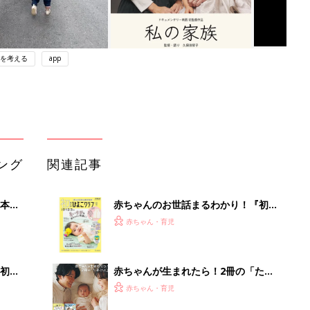
を考える
app
ング
関連記事
本
赤ちゃんのお世話まるわかり！『初め
2才
てのひよこクラブ 夏号』〈巻頭大特
赤ちゃん・育児
いっ
集〉初めての授乳がうまくいく！ お
っぱい・ミルクの基本と夏のトラブル
解決テク
初め
赤ちゃんが生まれたら！2冊の「たま
大特
ひよ」
赤ちゃん・育児
 お