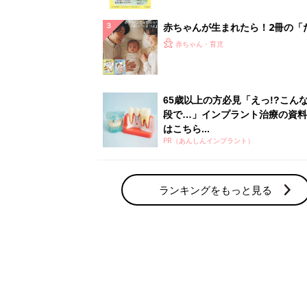
っぱい・ミルクの基本と夏のトラ
解決テク
赤ちゃんが生まれたら！2冊の「
ひよ」
赤ちゃん・育児
65歳以上の方必見「えっ!?こん
段で…」インプラント治療の資料
はこちら...
PR（あんしんインプラント）
ランキングをもっと見る