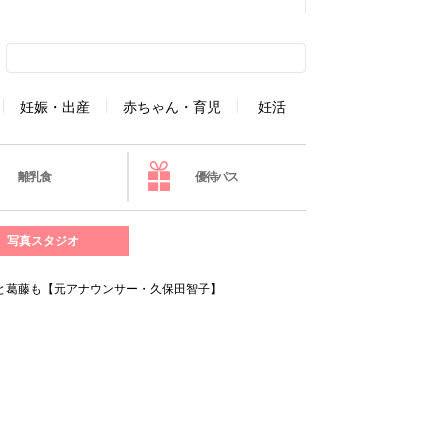
妊娠・出産
赤ちゃん・育児
妊活
離乳食
優待パス
写真スタジオ
」と葛藤も【元アナウンサー・久保田智子】