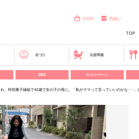
SHOP
内祝い
TOP
き
名づけ
出産準備
SNS
キャンペーン
され、特別養子縁組で42歳で女の子の母に。「私がママって言っていいのかな･･･