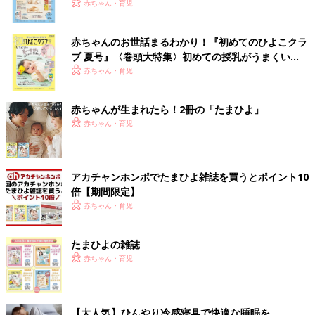
いっぱい！
赤ちゃん・育児
赤ちゃんのお世話まるわかり！『初めてのひよこクラ
ブ 夏号』〈巻頭大特集〉初めての授乳がうまくい
く！ おっぱい・ミルクの基本と夏のトラブル 解決テ
赤ちゃん・育児
ク
赤ちゃんが生まれたら！2冊の「たまひよ」
赤ちゃん・育児
アカチャンホンポでたまひよ雑誌を買うとポイント10
倍【期間限定】
赤ちゃん・育児
たまひよの雑誌
赤ちゃん・育児
【大人気】ひんやり冷感寝具で快適な睡眠を