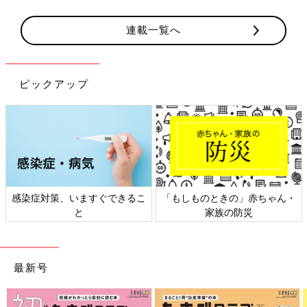
連載一覧へ
ピックアップ
きの」赤ちゃん・
日本外来小児科学会リーフレッ
六星占術 細木か
の防災
ト検討会
相
最新号