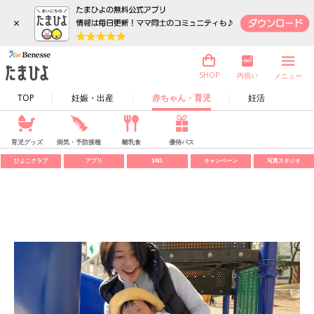
×
内祝い
SHOP
メニュー
TOP
妊娠・出産
赤ちゃん・育児
妊活
育児グッズ
病気・予防接種
離乳食
優待パス
ひよこクラブ
アプリ
SNS
キャンペーン
写真スタジオ