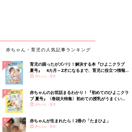
赤ちゃん・育児の人気記事ランキング
育児の困ったがズバリ！解決する本『ひよこクラブ
夏号』 4カ月～2才になるまで、育児に役立つ情報が
いっぱい！
赤ちゃん・育児
赤ちゃんのお世話まるわかり！『初めてのひよこクラ
ブ 夏号』〈巻頭大特集〉初めての授乳がうまくい
く！ おっぱい・ミルクの基本と夏のトラブル 解決テ
赤ちゃん・育児
ク
赤ちゃんが生まれたら！2冊の「たまひよ」
赤ちゃん・育児