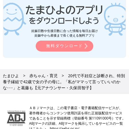
妊娠日数や生後日数に合った情報を毎日お届け
妊娠中から産後まで長く使える無料アプリ
無料ダウンロード
たまひよ
赤ちゃん・育児
20代で不妊症と診断され、特別
養子縁組で42歳で女の子の母に。「私がママって言っていいのか
な･･･」と葛藤も【元アナウンサー・久保田智子】
ＡＢＪマークは、この電子書店・電子書籍配信サービスが、
著作権者からコンテンツ使用許諾を得た正規版配信サービス
であることを示す登録商標（登録番号 第11091000号）です。
ABJマークの詳細、ABJマークを掲示しているサービスの一覧
はこちら→
https://aebs.or.jp/