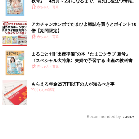
秋号』 4カ月～2才になるまで、育児に役立つ情報が
いっぱい！
赤ちゃん・育児
アカチャンホンポでたまひよ雑誌を買うとポイント10
倍【期間限定】
赤ちゃん・育児
まるごと1冊“出産準備”の本『たまごクラブ 夏号』
〈スペシャル大特集〉夫婦で予習する 出産の教科書
赤ちゃん・育児
もらえる年金25万円以下の人が知るべき事
PR(くらしの話題)
Recommended by