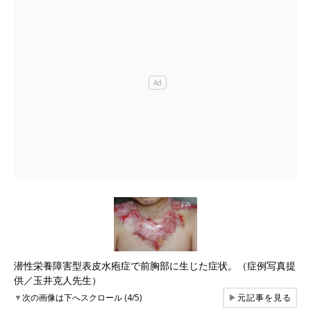
潜性栄養障害型表皮水疱症で前胸部に生じた症状。（症例写真提
供／玉井克人先生）
▼
次の画像は下へスクロール (4/5)
▶
元記事を見る