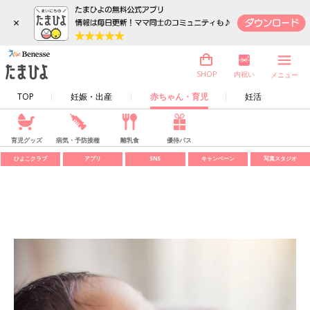
×
内祝い
SHOP
メニュー
TOP
妊娠・出産
赤ちゃん・育児
妊活
育児グッズ
病気・予防接種
離乳食
優待パス
ひよこクラブ
アプリ
SNS
キャンペーン
写真スタジオ