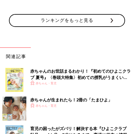
ランキングをもっと見る
関連記事
赤ちゃんのお世話まるわかり！『初めてのひよこクラ
ブ 夏号』〈巻頭大特集〉初めての授乳がうまくい
く！ おっぱい・ミルクの基本と夏のトラブル 解決テ
赤ちゃん・育児
ク
赤ちゃんが生まれたら！2冊の「たまひよ」
赤ちゃん・育児
育児の困ったがズバリ！解決する本『ひよこクラブ