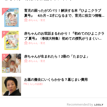
育児の困ったがズバリ！解決する本『ひよこクラブ
夏号』 4カ月～2才になるまで、育児に役立つ情報が
いっぱい！
赤ちゃん・育児
赤ちゃんのお世話まるわかり！『初めてのひよこクラ
ブ 夏号』〈巻頭大特集〉初めての授乳がうまくい
く！ おっぱい・ミルクの基本と夏のトラブル 解決テ
赤ちゃん・育児
ク
赤ちゃんが生まれたら！2冊の「たまひよ」
赤ちゃん・育児
お墓の撤去にいくらかかる？墓じまい費用
PR(くらしの話題)
Recommended by