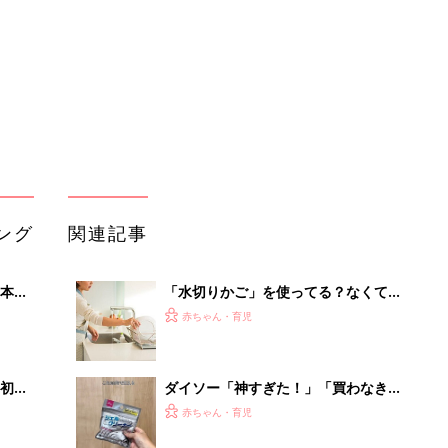
いっ
回洗えばいい？
初め
ダイソー「神すぎた！」「買わなきゃ
大特
損」面倒な大掃除もこれでラクラク！
赤ちゃん・育児
 お
お掃除グッズ4選
ブル
たま
やらない派、別の季節にやる派も！
【大掃除、やってますか？】
赤ちゃん・育児
これ捨てた！みんなが台所周りで処分
』
した物4選
赤ちゃん・育児
「大掃除は大殺界の中で少しずつ？ま
とめて？」細木かおりさんの人生相談
赤ちゃん・育児
179回