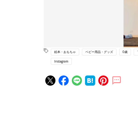
絵本・おもちゃ
ベビー用品・グッズ
0歳
Instagram
赤ちゃん・育児の人気記事ランキ
育児の困ったがズバリ！解決する
『ひよこクラブ 夏号』 4カ月～
赤ちゃん・育児