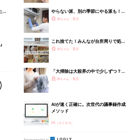
AIが速く正確に。次世代の議事録作成
メソッド
PR（カイタヨ）
Recommended by
離乳食はいつから？進め方は？「たまひよ きほんの離
乳食」
授乳の悩みや初めての離乳食作りに役立つ
子育てとお金
につ
妊娠・出産・育児にかかる費用やもらえる補助