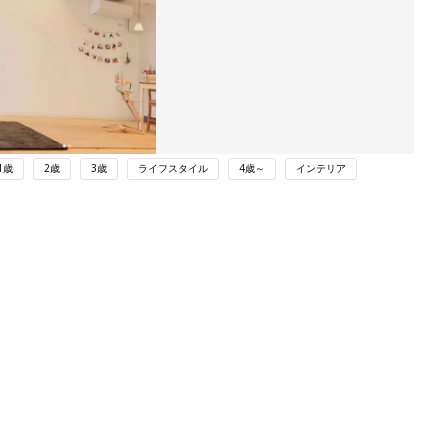
1歳
2歳
3歳
ライフスタイル
4歳～
インテリア
ング
関連記事
本
「水切りかご」を使ってる？なくても
2才
大丈夫!? 清潔に保つためには週に何
赤ちゃん・育児