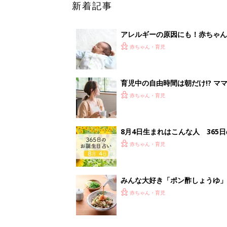
みんな大好き「ポン酢しょうゆ
養学的にも最高⁉
赤ちゃん・育児
<
1
妊娠日数や
妊娠中か