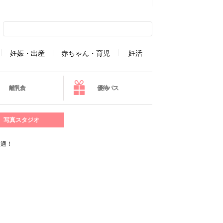
妊娠・出産
赤ちゃん・育児
妊活
離乳食
優待パス
写真スタジオ
が快適！