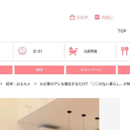
SHOP
内祝い
TOP
き
名づけ
出産準備
SNS
キャンペーン
絵本・おもちゃ
わが家のアレを撤去するだけ!? 「〇〇のない暮らし」