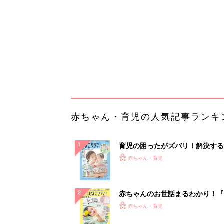
になるまで、育児に役立つ情報が
ぱい！
赤ちゃんのお世話まるわかり！『
てのひよこクラブ 夏号』〈巻頭
赤ちゃん・育児
集〉初めての授乳がうまくいく！
っぱい・ミルクの基本と夏のトラ
解決テク
赤ちゃんが生まれたら！2冊の「
ひよ」
赤ちゃん・育児
事例から学ぶ『特権アクセス管理
PR（KeeperSecurity）
ランキングをもっと見る