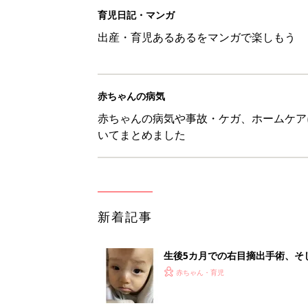
生後5カ月での右目摘出手術、そ
の生活【網膜芽細胞腫】
赤ちゃん・育児
「右の黒目が透明に見えた」生後
芽細胞腫】
赤ちゃん・育児
セリア「優秀すぎる」「小さめバ
赤ちゃん・育児
見守る目線を写真に！ママのための撮
赤ちゃん・育児