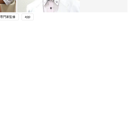
専門家監修
app
ング
関連記事
本
育児の困ったがズバリ！解決する本
2才
『ひよこクラブ 秋号』 4カ月～2才
赤ちゃん・育児
いっ
になるまで、育児に役立つ情報がいっ
ぱい！
初め
赤ちゃんのお世話まるわかり！『初め
大特
てのひよこクラブ 夏号』〈巻頭大特
赤ちゃん・育児
 お
集〉初めての授乳がうまくいく！ お
ブル
っぱい・ミルクの基本と夏のトラブル
解決テク