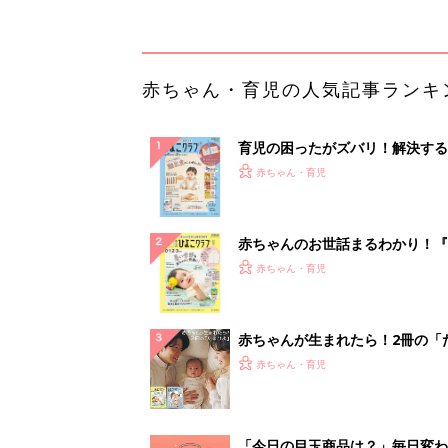
赤ちゃんが生まれたら！2冊の「
ひよ」
赤ちゃん・育児
「今日の目玉商品は？」毎日変わ
mazonタイムセールが見逃せな
PR（Amazon）
ランキングをもっと見る