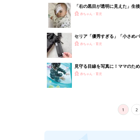
1
2
妊娠日数や
妊娠中か