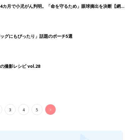
3
4
5
>
生後日数に合った情報を毎日お届け
ら産後まで長く使える無料アプリ
ダウンロード