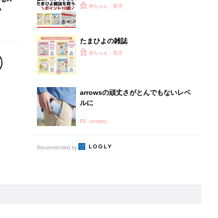
離乳食はいつから？進め方は？「たまひよ きほんの離
乳食」
授乳の悩みや初めての離乳食作りに役立つ
子育てとお金
につ
妊娠・出産・育児にかかる費用やもらえる補助
金・助成金を解説