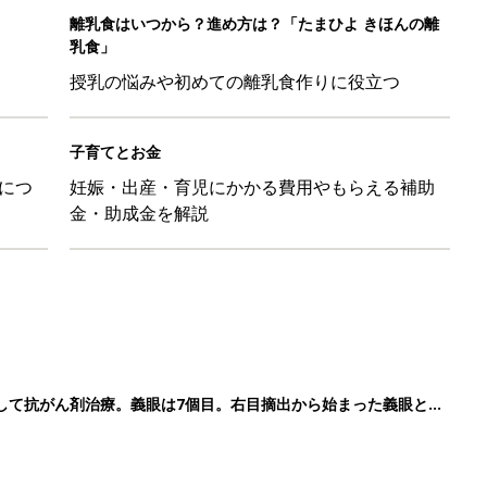
して抗がん剤治療。義眼は7個目。右目摘出から始まった義眼と
4カ月で小児がん判明。「命を守るため」眼球摘出を決断【網膜
ッグにもぴったり」話題のポーチ5選
影レシピ vol.28