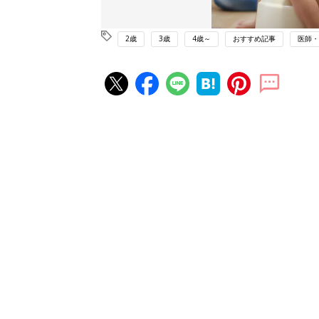
2歳
3歳
4歳～
おすすめ記事
医師・
赤ちゃん・育児の人気記事ランキ
育児の困ったがズバリ！解決する
『ひよこクラブ 秋号』 4カ月～
赤ちゃん・育児
になるまで、育児に役立つ情報が
ぱい！
赤ちゃんのお世話まるわかり！『
てのひよこクラブ 夏号』〈巻頭
赤ちゃん・育児
集〉初めての授乳がうまくいく！
っぱい・ミルクの基本と夏のトラ
解決テク