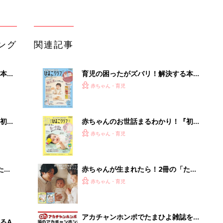
たま
赤ちゃんが生まれたら！2冊の「たま
ひよ」
赤ちゃん・育児
アカチャンホンポでたまひよ雑誌を買
るA
うとポイント10倍【期間限定】
赤ちゃん・育児
い
たまひよの雑誌
赤ちゃん・育児
arrowsの頑丈さがとんでもないレベ
ルに
PR（arrows）
Recommended by