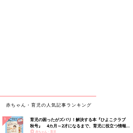
赤ちゃん・育児の人気記事ランキング
育児の困ったがズバリ！解決する本『ひよこクラブ
秋号』 4カ月～2才になるまで、育児に役立つ情報が
いっぱい！
赤ちゃん・育児