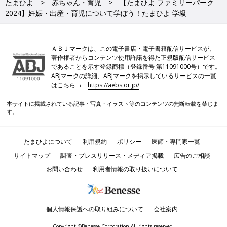
たまひよ
赤ちゃん・育児
【たまひよ ファミリーパーク
2024】妊娠・出産・育児について学ぼう！たまひよ 学級
ＡＢＪマークは、この電子書店・電子書籍配信サービスが、
著作権者からコンテンツ使用許諾を得た正規版配信サービス
であることを示す登録商標（登録番号 第11091000号）です。
ABJマークの詳細、ABJマークを掲示しているサービスの一覧
はこちら→
https://aebs.or.jp/
本サイトに掲載されている記事・写真・イラスト等のコンテンツの無断転載を禁じま
す。
たまひよについて
利用規約
ポリシー
医師・専門家一覧
サイトマップ
調査・プレスリリース・メディア掲載
広告のご相談
お問い合わせ
利用者情報の取り扱いについて
個人情報保護への取り組みについて
会社案内
Copyright ©Benesse Corporation All rights reserved.