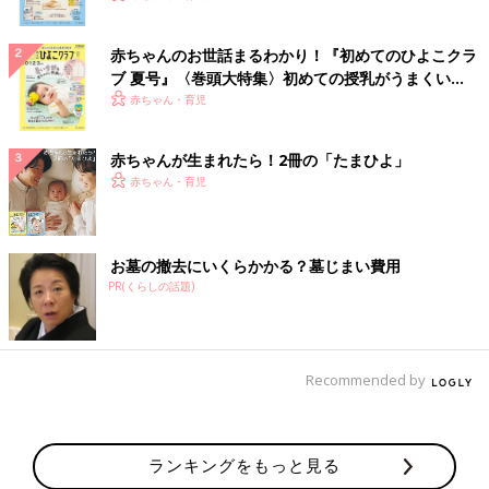
赤ちゃんのお世話まるわかり！『初めてのひよこクラ
ブ 夏号』〈巻頭大特集〉初めての授乳がうまくい
く！ おっぱい・ミルクの基本と夏のトラブル 解決テ
赤ちゃん・育児
ク
赤ちゃんが生まれたら！2冊の「たまひよ」
赤ちゃん・育児
お墓の撤去にいくらかかる？墓じまい費用
PR(くらしの話題)
Recommended by
ランキングをもっと見る