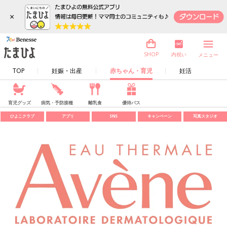
×
内祝い
SHOP
メニュー
TOP
妊娠・出産
赤ちゃん・育児
妊活
育児グッズ
病気・予防接種
離乳食
優待パス
ひよこクラブ
アプリ
SNS
キャンペーン
写真スタジオ