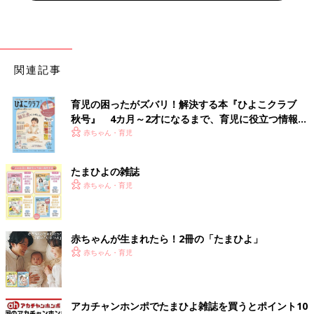
関連記事
育児の困ったがズバリ！解決する本『ひよこクラブ
秋号』 4カ月～2才になるまで、育児に役立つ情報が
いっぱい！
赤ちゃん・育児
たまひよの雑誌
赤ちゃん・育児
赤ちゃんが生まれたら！2冊の「たまひよ」
赤ちゃん・育児
アカチャンホンポでたまひよ雑誌を買うとポイント10