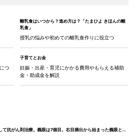
して抗がん剤治療。義眼は7個目。右目摘出から始まった義眼と
4カ月で小児がん判明。「命を守るため」眼球摘出を決断【網膜
ッグにもぴったり」話題のポーチ5選
影レシピ vol.28