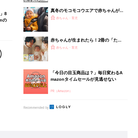
Recommended by
離乳食はいつから？進め方は？「たまひよ きほんの離
乳食」
授乳の悩みや初めての離乳食作りに役立つ
子育てとお金
につ
妊娠・出産・育児にかかる費用やもらえる補助
金・助成金を解説