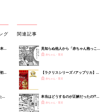
 お
験談）
ブル
たま
本当はどうするのが正解だったの⁉︎
「抱っこさせて問題」にぐるぐる大葛
赤ちゃん・育児
藤『ふうふう子育て ＃58』
真冬のモコモコウエアで赤ちゃんが救
」8
急搬送･･･!?ダウン着用でのチャイル
赤ちゃん・育児
nの
ドシートや抱っこひも使用は危険【小
児科医】
赤ちゃんが生まれたら！2冊の「たま
ひよ」
赤ちゃん・育児
「今日の目玉商品は？」毎日変わるA
mazonタイムセールが見逃せない
PR（Amazon）