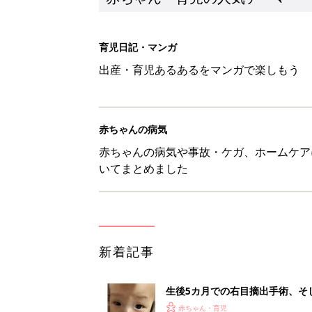
新着記事
生後5カ月での右目摘出手術、そ
の生活【網膜芽細胞腫】
赤ちゃん・育児
「右の黒目が透明に見えた」生後
芽細胞腫】
赤ちゃん・育児
セリア「優秀すぎる」「小さめバ
赤ちゃん・育児
見守る目線を写真に！ママのための撮
赤ちゃん・育児