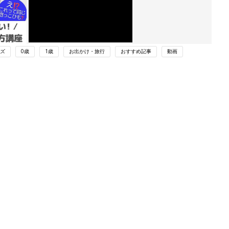
ズ
0歳
1歳
お出かけ・旅行
おすすめ記事
動画
ング
関連記事
本
見知らぬ他人から「赤ちゃん抱っこさ
2才
せて〜」と言われたら、どうしたらい
赤ちゃん・育児
いっ
い⁉︎『ふうふう子育て ＃57』
初め
【ラクリスシリーズ /アップリカ】
大特
抱っこひも人気口コミランキング（体
赤ちゃん・育児