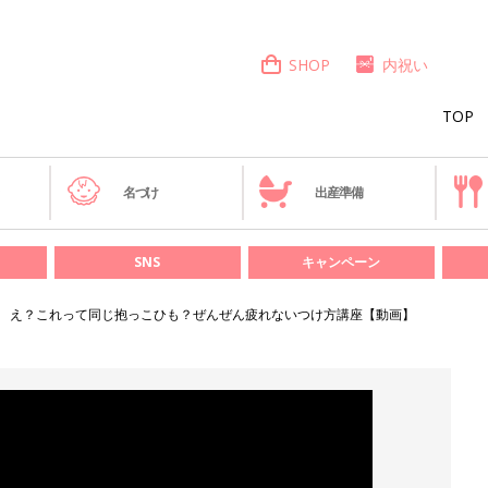
SHOP
内祝い
TOP
き
名づけ
出産準備
SNS
キャンペーン
え？これって同じ抱っこひも？ぜんぜん疲れないつけ方講座【動画】