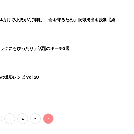
3
4
5
>
生後日数に合った情報を毎日お届け
ら産後まで長く使える無料アプリ
ダウンロード