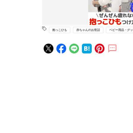
抱っこひも
赤ちゃんのお世話
ベビー用品・グッ
赤ちゃん・育児の人気記事ランキ
育児の困ったがズバリ！解決する
『ひよこクラブ 秋号』 4カ月～
赤ちゃん・育児
になるまで、育児に役立つ情報が
ぱい！
赤ちゃんのお世話まるわかり！『
てのひよこクラブ 夏号』〈巻頭
赤ちゃん・育児