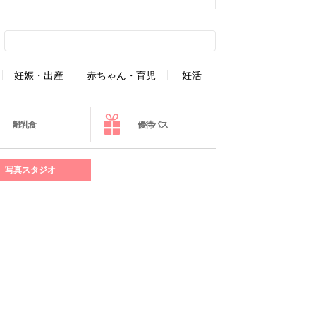
妊娠・出産
赤ちゃん・育児
妊活
離乳食
優待パス
写真スタジオ