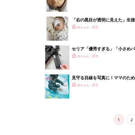
1
2
妊娠日数や
妊娠中か