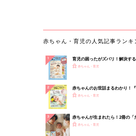
集〉初めての授乳がうまくいく！
っぱい・ミルクの基本と夏のトラ
解決テク
赤ちゃんが生まれたら！2冊の「
ひよ」
赤ちゃん・育児
「え、こんなセールやってたの？
0％OFF以上が続々登場！Amazo
本気が...
PR（Amazon）
ランキングをもっと見る