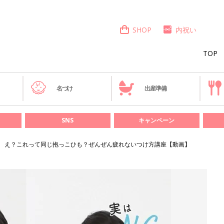
SHOP
内祝い
TOP
き
名づけ
出産準備
SNS
キャンペーン
え？これって同じ抱っこひも？ぜんぜん疲れないつけ方講座【動画】