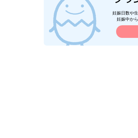
妊娠日数や
妊娠中か