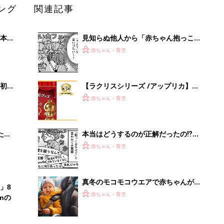
ング
関連記事
本
見知らぬ他人から「赤ちゃん抱っこさ
2才
せて〜」と言われたら、どうしたらい
赤ちゃん・育児
いっ
い⁉︎『ふうふう子育て ＃57』
初め
【ラクリスシリーズ /アップリカ】
大特
抱っこひも人気口コミランキング（体
赤ちゃん・育児
 お
験談）
ブル
たま
本当はどうするのが正解だったの⁉︎
「抱っこさせて問題」にぐるぐる大葛
赤ちゃん・育児
藤『ふうふう子育て ＃58』
真冬のモコモコウエアで赤ちゃんが救
」8
急搬送･･･!?ダウン着用でのチャイル
赤ちゃん・育児
nの
ドシートや抱っこひも使用は危険【小
児科医】