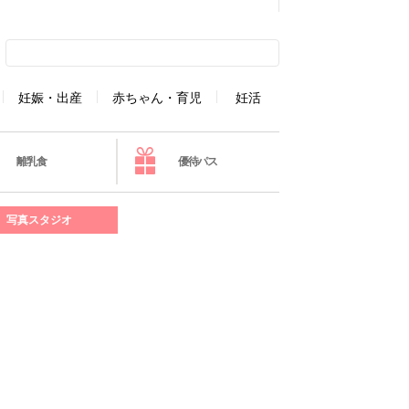
妊娠・出産
赤ちゃん・育児
妊活
離乳食
優待パス
写真スタジオ