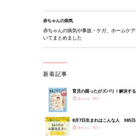
赤ちゃんの病気
赤ちゃんの病気や事故・ケガ、ホームケア
いてまとめました
新着記事
育児の困ったがズバリ！解決する
つ情報がいっぱい！
赤ちゃん・育児
8月7日生まれはこんな人 365
赤ちゃん・育児