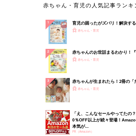
赤ちゃん・育児の人気記事ランキ
育児の困ったがズバリ！解決する
『ひよこクラブ 秋号』 4カ月～
赤ちゃん・育児
になるまで、育児に役立つ情報が
ぱい！
赤ちゃんのお世話まるわかり！『
てのひよこクラブ 夏号』〈巻頭
赤ちゃん・育児
集〉初めての授乳がうまくいく！
っぱい・ミルクの基本と夏のトラ
解決テク
赤ちゃんが生まれたら！2冊の「
ひよ」
赤ちゃん・育児
「え、こんなセールやってたの？
0％OFF以上が続々登場！Amazo
本気が...
PR（Amazon）