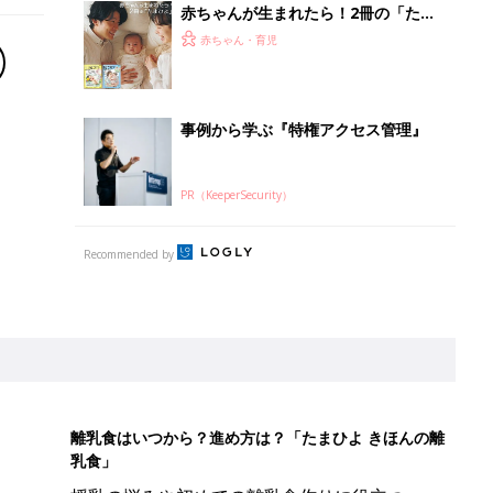
赤ちゃんが生まれたら！2冊の「たま
ひよ」
赤ちゃん・育児
事例から学ぶ『特権アクセス管理』
PR（KeeperSecurity）
Recommended by
離乳食はいつから？進め方は？「たまひよ きほんの離
乳食」