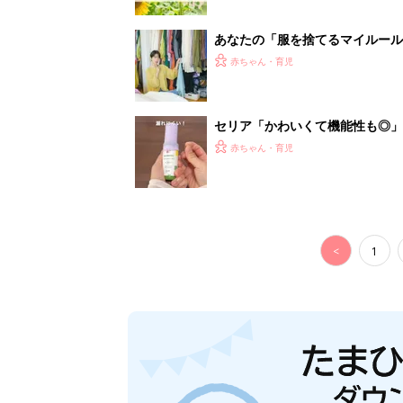
あなたの「服を捨てるマイルー
スタイリストが喝！
赤ちゃん・育児
セリア「かわいくて機能性も◎」
赤ちゃん・育児
<
1