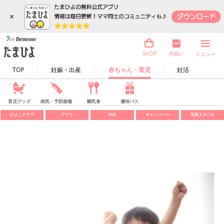
×
内祝い
SHOP
メニュー
TOP
妊娠・出産
赤ちゃん・育児
妊活
育児グッズ
病気・予防接種
離乳食
優待パス
ひよこクラブ
アプリ
SNS
キャンペーン
写真スタジオ