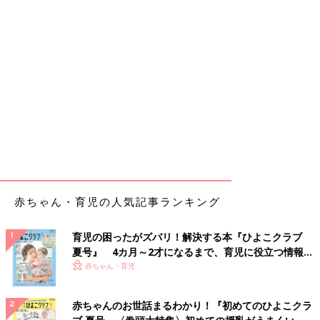
赤ちゃん・育児の人気記事ランキング
育児の困ったがズバリ！解決する本『ひよこクラブ
夏号』 4カ月～2才になるまで、育児に役立つ情報が
いっぱい！
赤ちゃん・育児
赤ちゃんのお世話まるわかり！『初めてのひよこクラ