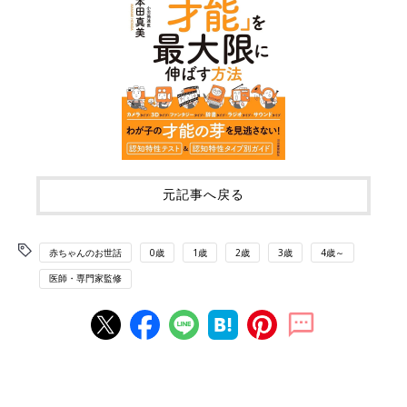
元記事へ戻る
赤ちゃんのお世話
0歳
1歳
2歳
3歳
4歳～
医師・専門家監修