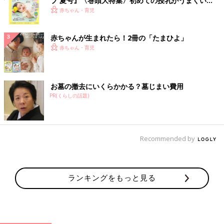
ブ 夏号』〈巻頭大特集〉初めての授乳がうまくい
く！ おっぱい・ミルクの基本と夏のトラブル 解決テ
赤ちゃん・育児
ク
赤ちゃんが生まれたら！2冊の「たまひよ」
赤ちゃん・育児
お墓の撤去にいくらかかる？墓じまい費用
PR(くらしの話題)
Recommended by
ランキングをもっと見る