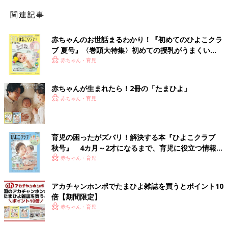
関連記事
赤ちゃんのお世話まるわかり！『初めてのひよこクラ
ブ 夏号』〈巻頭大特集〉初めての授乳がうまくい
く！ おっぱい・ミルクの基本と夏のトラブル 解決テ
赤ちゃん・育児
ク
赤ちゃんが生まれたら！2冊の「たまひよ」
赤ちゃん・育児
育児の困ったがズバリ！解決する本『ひよこクラブ
秋号』 4カ月～2才になるまで、育児に役立つ情報が
いっぱい！
赤ちゃん・育児
アカチャンホンポでたまひよ雑誌を買うとポイント10
倍【期間限定】
赤ちゃん・育児