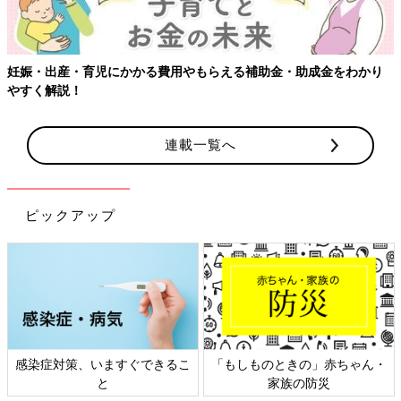
【ワクチン接種できるものも】妊婦の感染症対策、知っておいて！
連載一覧へ
ピックアップ
日本外来小児科学会リーフレッ
六星占術 細木かおりさんの人生
ト検討会
相談