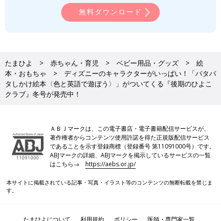
無料ダウンロード
たまひよ
赤ちゃん・育児
ベビー用品・グッズ
絵
本・おもちゃ
ディズニーのキャラクターがいっぱい！「パタパ
タしかけ絵本〈色と英語で遊ぼう〉」がついてくる『後期のひよこ
クラブ』冬号が発売中！
ＡＢＪマークは、この電子書店・電子書籍配信サービスが、
著作権者からコンテンツ使用許諾を得た正規版配信サービス
であることを示す登録商標（登録番号 第11091000号）です。
ABJマークの詳細、ABJマークを掲示しているサービスの一覧
はこちら→
https://aebs.or.jp/
本サイトに掲載されている記事・写真・イラスト等のコンテンツの無断転載を禁じま
す。
たまひよについて
利用規約
ポリシー
医師・専門家一覧