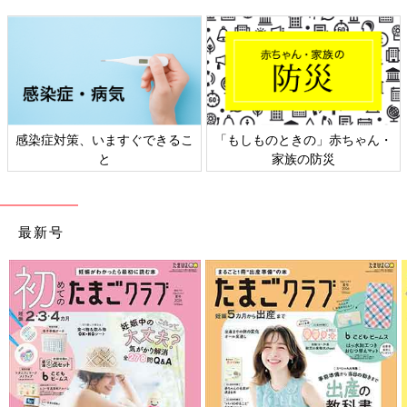
赤ちゃん・
日本外来小児科学会リーフレッ
六星占術 細木かおりさ
ト検討会
相談
最新号