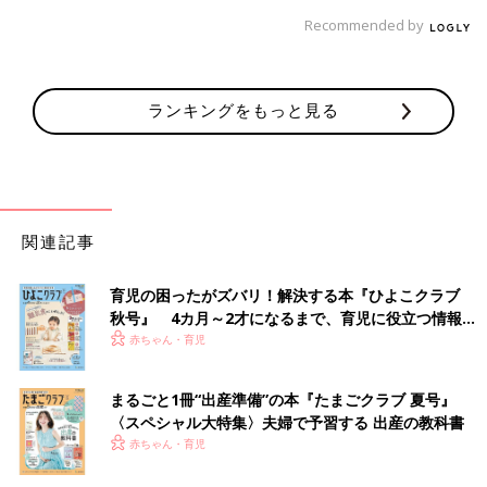
Recommended by
ランキングをもっと見る
関連記事
育児の困ったがズバリ！解決する本『ひよこクラブ
秋号』 4カ月～2才になるまで、育児に役立つ情報が
いっぱい！
赤ちゃん・育児
まるごと1冊“出産準備”の本『たまごクラブ 夏号』
〈スペシャル大特集〉夫婦で予習する 出産の教科書
赤ちゃん・育児