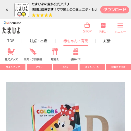
×
内祝い
SHOP
メニュー
TOP
妊娠・出産
赤ちゃん・育児
妊活
育児グッズ
病気・予防接種
離乳食
優待パス
ひよこクラブ
アプリ
SNS
キャンペーン
写真スタジオ