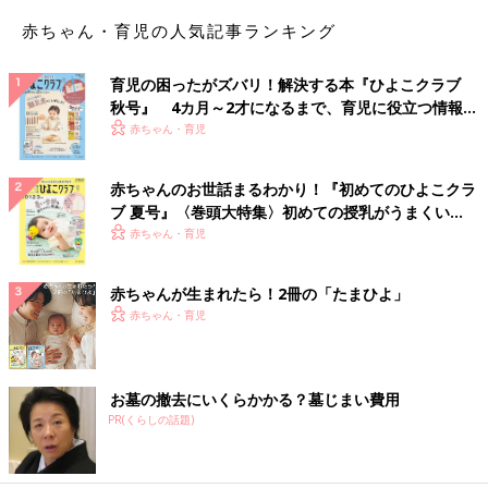
赤ちゃん・育児の人気記事ランキング
育児の困ったがズバリ！解決する本『ひよこクラブ
秋号』 4カ月～2才になるまで、育児に役立つ情報が
いっぱい！
赤ちゃん・育児
赤ちゃんのお世話まるわかり！『初めてのひよこクラ
ブ 夏号』〈巻頭大特集〉初めての授乳がうまくい
く！ おっぱい・ミルクの基本と夏のトラブル 解決テ
赤ちゃん・育児
ク
赤ちゃんが生まれたら！2冊の「たまひよ」
赤ちゃん・育児
お墓の撤去にいくらかかる？墓じまい費用
PR(くらしの話題)