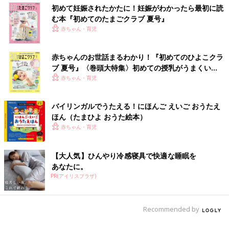
初めて妊娠されたかたに！妊娠がわかったら最初に読
む本『初めてのたまごクラブ 夏号』
赤ちゃん・育児
赤ちゃんのお世話まるわかり！『初めてのひよこクラ
ブ 夏号』〈巻頭大特集〉初めての授乳がうまくい
く！ おっぱい・ミルクの基本と夏のトラブル 解決テ
赤ちゃん・育児
ク
バイリンガルでうたえる！にほんご えいご おうたえ
ほん（たまひよ おうた絵本）
赤ちゃん・育児
【大人気】ひんやり冷感寝具で快適な睡眠を
あなたに。
PR(アイリスプラザ)
Recommended by