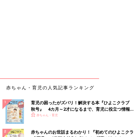
赤ちゃん・育児の人気記事ランキング
育児の困ったがズバリ！解決する本『ひよこクラブ
秋号』 4カ月～2才になるまで、育児に役立つ情報が
いっぱい！
赤ちゃん・育児
赤ちゃんのお世話まるわかり！『初めてのひよこクラ