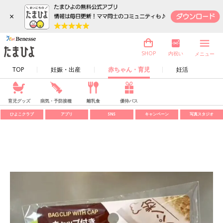
×
内祝い
SHOP
メニュー
TOP
妊娠・出産
赤ちゃん・育児
妊活
育児グッズ
病気・予防接種
離乳食
優待パス
ひよこクラブ
アプリ
SNS
キャンペーン
写真スタジオ