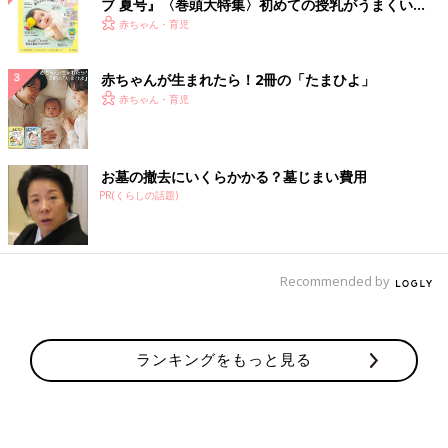
ブ 夏号』〈巻頭大特集〉初めての授乳がうまくい
く！ おっぱい・ミルクの基本と夏のトラブル 解決テ
赤ちゃん・育児
ク
赤ちゃんが生まれたら！2冊の「たまひよ」
赤ちゃん・育児
お墓の撤去にいくらかかる？墓じまい費用
PR(くらしの話題)
Recommended by
ランキングをもっと見る