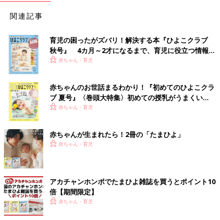
関連記事
育児の困ったがズバリ！解決する本『ひよこクラブ
秋号』 4カ月～2才になるまで、育児に役立つ情報が
いっぱい！
赤ちゃん・育児
赤ちゃんのお世話まるわかり！『初めてのひよこクラ
ブ 夏号』〈巻頭大特集〉初めての授乳がうまくい
く！ おっぱい・ミルクの基本と夏のトラブル 解決テ
赤ちゃん・育児
ク
赤ちゃんが生まれたら！2冊の「たまひよ」
赤ちゃん・育児
アカチャンホンポでたまひよ雑誌を買うとポイント10
倍【期間限定】
赤ちゃん・育児