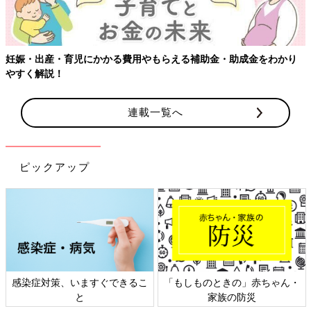
【ワクチン接種できるものも】妊婦の感染症対策、知っておいて！
連載一覧へ
ピックアップ
日本外来小児科学会リーフレッ
六星占術 細木かおりさんの人生
ト検討会
相談