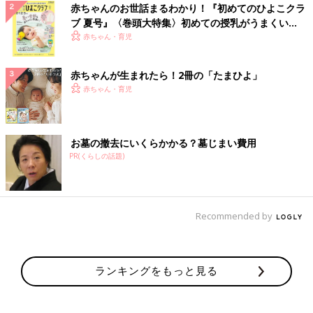
赤ちゃんのお世話まるわかり！『初めてのひよこクラ
ブ 夏号』〈巻頭大特集〉初めての授乳がうまくい
く！ おっぱい・ミルクの基本と夏のトラブル 解決テ
赤ちゃん・育児
ク
赤ちゃんが生まれたら！2冊の「たまひよ」
赤ちゃん・育児
お墓の撤去にいくらかかる？墓じまい費用
PR(くらしの話題)
Recommended by
ランキングをもっと見る