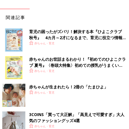
関連記事
育児の困ったがズバリ！解決する本『ひよこクラブ
秋号』 4カ月～2才になるまで、育児に役立つ情報が
いっぱい！
赤ちゃん・育児
赤ちゃんのお世話まるわかり！『初めてのひよこクラ
ブ 夏号』〈巻頭大特集〉初めての授乳がうまくい
く！ おっぱい・ミルクの基本と夏のトラブル 解決テ
赤ちゃん・育児
ク
赤ちゃんが生まれたら！2冊の「たまひよ」
赤ちゃん・育児
3COINS「買って大正解」「高見えで可愛すぎ」大人
気のファッショングッズ4選
赤ちゃん・育児