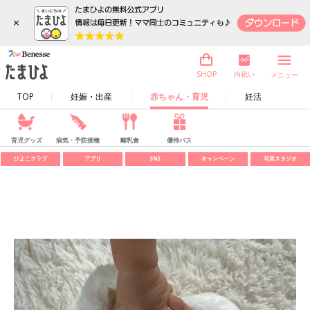
×
内祝い
SHOP
メニュー
TOP
妊娠・出産
赤ちゃん・育児
妊活
育児グッズ
病気・予防接種
離乳食
優待パス
ひよこクラブ
アプリ
SNS
キャンペーン
写真スタジオ