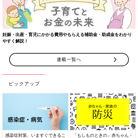
をわかり
【ワクチン接種できるものも】妊婦の感染症対策、知って
連載一覧へ
ピックアップ
赤ちゃん・
日本外来小児科学会リーフレッ
六星占術 細木かおり