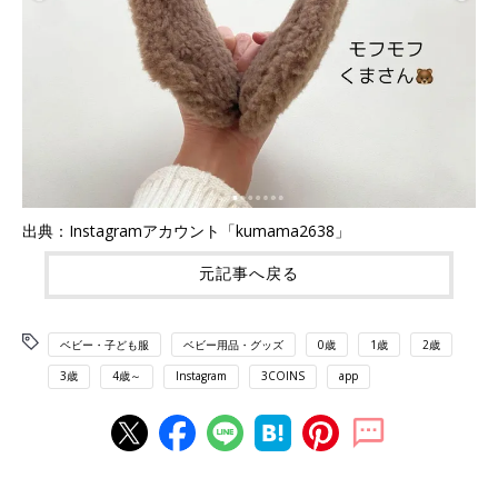
出典：Instagramアカウント「kumama2638」
元記事へ戻る
ベビー・子ども服
ベビー用品・グッズ
0歳
1歳
2歳
3歳
4歳～
Instagram
3COINS
app