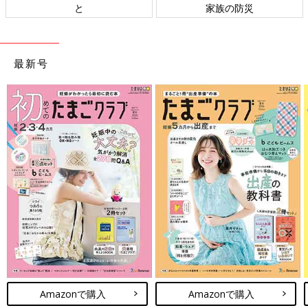
災
ト検討会
相談
最新号
Amazonで購入
Amazonで購入