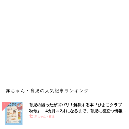
赤ちゃん・育児の人気記事ランキング
育児の困ったがズバリ！解決する本『ひよこクラブ
秋号』 4カ月～2才になるまで、育児に役立つ情報が
いっぱい！
赤ちゃん・育児