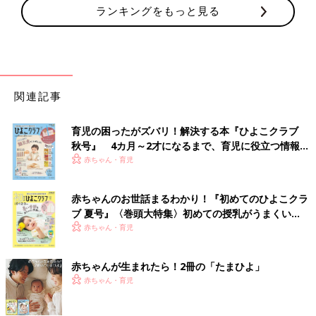
ランキングをもっと見る
関連記事
育児の困ったがズバリ！解決する本『ひよこクラブ
秋号』 4カ月～2才になるまで、育児に役立つ情報が
いっぱい！
赤ちゃん・育児
赤ちゃんのお世話まるわかり！『初めてのひよこクラ
ブ 夏号』〈巻頭大特集〉初めての授乳がうまくい
く！ おっぱい・ミルクの基本と夏のトラブル 解決テ
赤ちゃん・育児
ク
赤ちゃんが生まれたら！2冊の「たまひよ」
赤ちゃん・育児