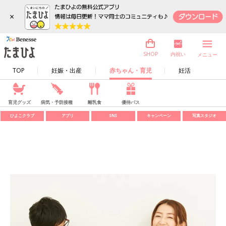
×
内祝い
SHOP
メニュー
TOP
妊娠・出産
赤ちゃん・育児
妊活
育児グッズ
病気・予防接種
離乳食
優待パス
ひよこクラブ
アプリ
SNS
キャンペーン
写真スタジオ