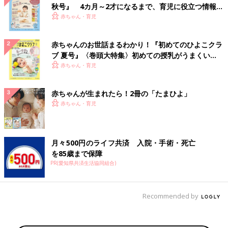
秋号』 4カ月～2才になるまで、育児に役立つ情報が
いっぱい！
赤ちゃん・育児
赤ちゃんのお世話まるわかり！『初めてのひよこクラ
ブ 夏号』〈巻頭大特集〉初めての授乳がうまくい
く！ おっぱい・ミルクの基本と夏のトラブル 解決テ
赤ちゃん・育児
ク
赤ちゃんが生まれたら！2冊の「たまひよ」
赤ちゃん・育児
月々500円のライフ共済 入院・手術・死亡
を85歳まで保障
PR(愛知県共済生活協同組合)
Recommended by