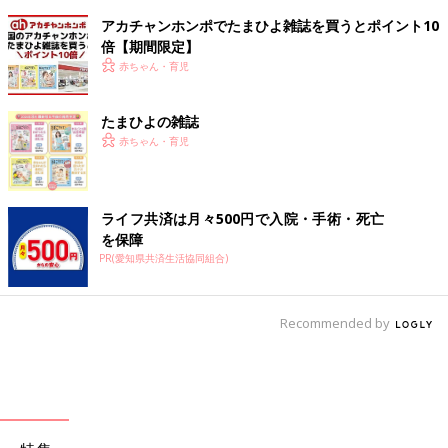
アカチャンホンポでたまひよ雑誌を買うとポイント10
倍【期間限定】
赤ちゃん・育児
たまひよの雑誌
赤ちゃん・育児
ライフ共済は月々500円で入院・手術・死亡
を保障
PR(愛知県共済生活協同組合)
Recommended by