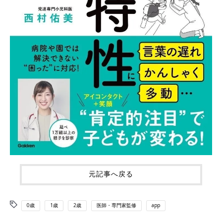
元記事へ戻る
0歳
1歳
2歳
医師・専門家監修
app