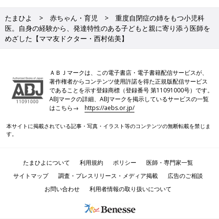
たまひよ
赤ちゃん・育児
重度自閉症の姉をもつ小児科
医。自身の経験から、発達特性のある子どもと親に寄り添う医師を
めざした【ママ友ドクター・西村佑美】
ＡＢＪマークは、この電子書店・電子書籍配信サービスが、
著作権者からコンテンツ使用許諾を得た正規版配信サービス
であることを示す登録商標（登録番号 第11091000号）です。
ABJマークの詳細、ABJマークを掲示しているサービスの一覧
はこちら→
https://aebs.or.jp/
本サイトに掲載されている記事・写真・イラスト等のコンテンツの無断転載を禁じま
す。
たまひよについて
利用規約
ポリシー
医師・専門家一覧
サイトマップ
調査・プレスリリース・メディア掲載
広告のご相談
お問い合わせ
利用者情報の取り扱いについて