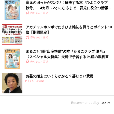
育児の困ったがズバリ！解決する本『ひよこクラブ
秋号』 4カ月～2才になるまで、育児に役立つ情報が
いっぱい！
赤ちゃん・育児
アカチャンホンポでたまひよ雑誌を買うとポイント10
倍【期間限定】
赤ちゃん・育児
まるごと1冊“出産準備”の本『たまごクラブ 夏号』
〈スペシャル大特集〉夫婦で予習する 出産の教科書
赤ちゃん・育児
お墓の撤去にいくらかかる？墓じまい費用
PR(くらしの話題)
Recommended by