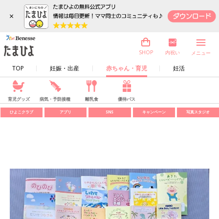
×
内祝い
SHOP
メニュー
TOP
妊娠・出産
赤ちゃん・育児
妊活
育児グッズ
病気・予防接種
離乳食
優待パス
ひよこクラブ
アプリ
SNS
キャンペーン
写真スタジオ