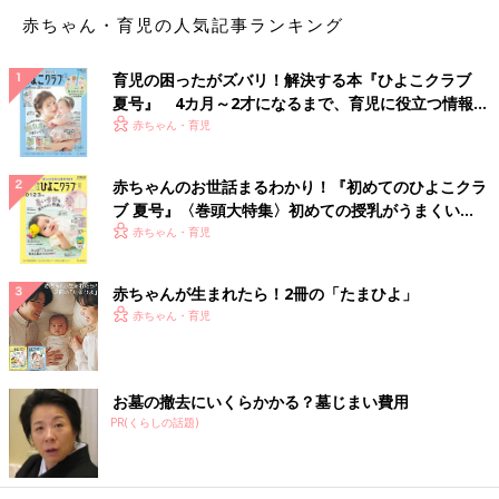
赤ちゃん・育児の人気記事ランキング
育児の困ったがズバリ！解決する本『ひよこクラブ
夏号』 4カ月～2才になるまで、育児に役立つ情報が
いっぱい！
赤ちゃん・育児
赤ちゃんのお世話まるわかり！『初めてのひよこクラ
ブ 夏号』〈巻頭大特集〉初めての授乳がうまくい
く！ おっぱい・ミルクの基本と夏のトラブル 解決テ
赤ちゃん・育児
ク
赤ちゃんが生まれたら！2冊の「たまひよ」
赤ちゃん・育児
お墓の撤去にいくらかかる？墓じまい費用
PR(くらしの話題)