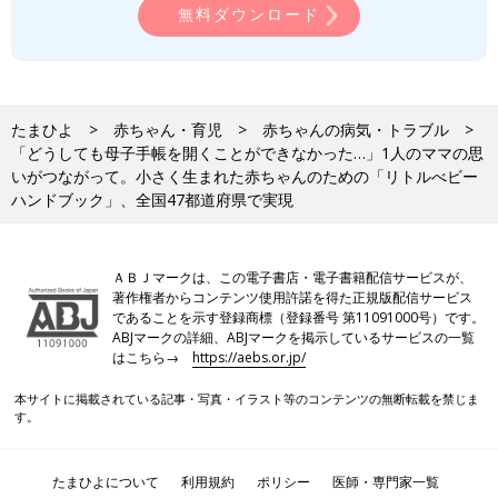
無料ダウンロード
たまひよ
赤ちゃん・育児
赤ちゃんの病気・トラブル
「どうしても母子手帳を開くことができなかった…」1人のママの思
いがつながって。小さく生まれた赤ちゃんのための「リトルべビー
ハンドブック」、全国47都道府県で実現
ＡＢＪマークは、この電子書店・電子書籍配信サービスが、
著作権者からコンテンツ使用許諾を得た正規版配信サービス
であることを示す登録商標（登録番号 第11091000号）です。
ABJマークの詳細、ABJマークを掲示しているサービスの一覧
はこちら→
https://aebs.or.jp/
本サイトに掲載されている記事・写真・イラスト等のコンテンツの無断転載を禁じま
す。
たまひよについて
利用規約
ポリシー
医師・専門家一覧