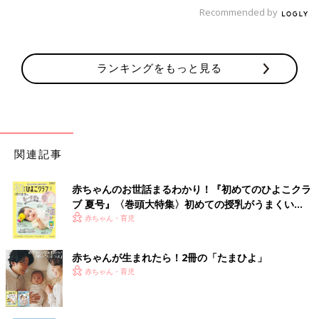
Recommended by
ランキングをもっと見る
関連記事
赤ちゃんのお世話まるわかり！『初めてのひよこクラ
ブ 夏号』〈巻頭大特集〉初めての授乳がうまくい
く！ おっぱい・ミルクの基本と夏のトラブル 解決テ
赤ちゃん・育児
ク
赤ちゃんが生まれたら！2冊の「たまひよ」
赤ちゃん・育児