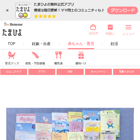
×
内祝い
SHOP
メニュー
TOP
妊娠・出産
赤ちゃん・育児
妊活
育児グッズ
病気・予防接種
離乳食
優待パス
ひよこクラブ
アプリ
SNS
キャンペーン
写真スタジオ