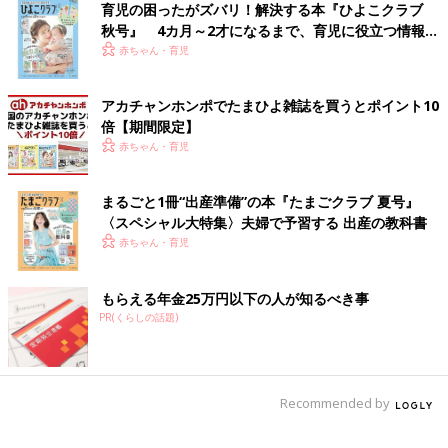
育児の困ったがズバリ！解決する本『ひよこクラブ
秋号』 4カ月～2才になるまで、育児に役立つ情報が
いっぱい！
赤ちゃん・育児
アカチャンホンポでたまひよ雑誌を買うとポイント10
倍【期間限定】
赤ちゃん・育児
まるごと1冊“出産準備”の本『たまごクラブ 夏号』
〈スペシャル大特集〉夫婦で予習する 出産の教科書
赤ちゃん・育児
もらえる年金25万円以下の人が知るべき事
PR(くらしの話題)
Recommended by