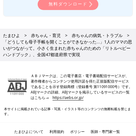
無料ダウンロード
たまひよ
赤ちゃん・育児
赤ちゃんの病気・トラブル
「どうしても母子手帳を開くことができなかった…」1人のママの思
いがつながって。小さく生まれた赤ちゃんのための「リトルべビー
ハンドブック」、全国47都道府県で実現
ＡＢＪマークは、この電子書店・電子書籍配信サービスが、
著作権者からコンテンツ使用許諾を得た正規版配信サービス
であることを示す登録商標（登録番号 第11091000号）です。
ABJマークの詳細、ABJマークを掲示しているサービスの一覧
はこちら→
https://aebs.or.jp/
本サイトに掲載されている記事・写真・イラスト等のコンテンツの無断転載を禁じま
す。
たまひよについて
利用規約
ポリシー
医師・専門家一覧