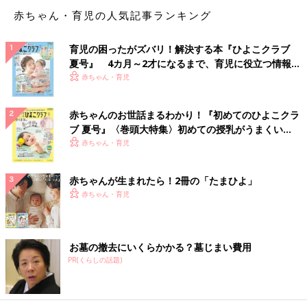
赤ちゃん・育児の人気記事ランキング
育児の困ったがズバリ！解決する本『ひよこクラブ
夏号』 4カ月～2才になるまで、育児に役立つ情報が
いっぱい！
赤ちゃん・育児
赤ちゃんのお世話まるわかり！『初めてのひよこクラ
ブ 夏号』〈巻頭大特集〉初めての授乳がうまくい
く！ おっぱい・ミルクの基本と夏のトラブル 解決テ
赤ちゃん・育児
ク
赤ちゃんが生まれたら！2冊の「たまひよ」
赤ちゃん・育児
お墓の撤去にいくらかかる？墓じまい費用
PR(くらしの話題)