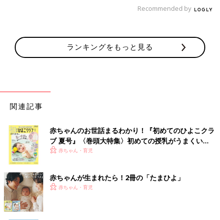
Recommended by
ランキングをもっと見る
関連記事
赤ちゃんのお世話まるわかり！『初めてのひよこクラ
ブ 夏号』〈巻頭大特集〉初めての授乳がうまくい
く！ おっぱい・ミルクの基本と夏のトラブル 解決テ
赤ちゃん・育児
ク
赤ちゃんが生まれたら！2冊の「たまひよ」
赤ちゃん・育児