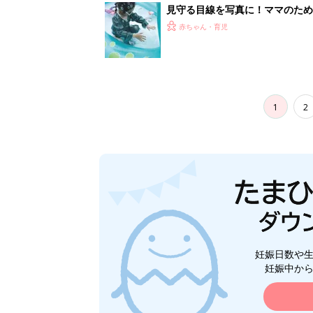
見守る目線を写真に！ママのための撮
赤ちゃん・育児
1
2
妊娠日数や
妊娠中か