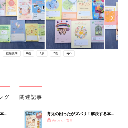
妊娠後期
0歳
1歳
2歳
app
ング
関連記事
本
育児の困ったがズバリ！解決する本
2才
『ひよこクラブ 秋号』 4カ月～2才
赤ちゃん・育児
いっ
になるまで、育児に役立つ情報がいっ