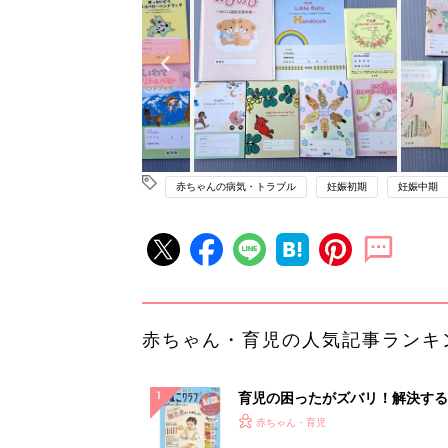
赤ちゃんの病気・トラブル
妊娠初期
妊娠中期
赤ちゃん・育児の人気記事ランキ
育児の困ったがズバリ！解決する
『ひよこクラブ 秋号』 4カ月～
赤ちゃん・育児
になるまで、育児に役立つ情報が