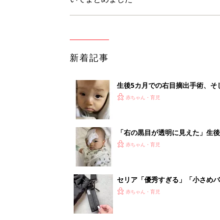
新着記事
生後5カ月での右目摘出手術、そ
の生活【網膜芽細胞腫】
赤ちゃん・育児
「右の黒目が透明に見えた」生後
芽細胞腫】
赤ちゃん・育児
セリア「優秀すぎる」「小さめバ
赤ちゃん・育児