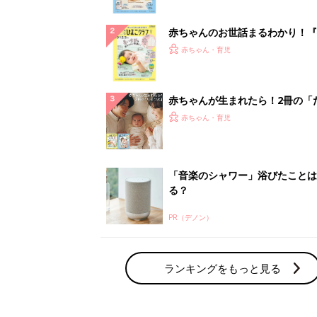
ぱい！
赤ちゃんのお世話まるわかり！『
てのひよこクラブ 夏号』〈巻頭
赤ちゃん・育児
集〉初めての授乳がうまくいく！
っぱい・ミルクの基本と夏のトラ
解決テク
赤ちゃんが生まれたら！2冊の「
ひよ」
赤ちゃん・育児
「音楽のシャワー」浴びたことは
る？
PR（デノン）
ランキングをもっと見る