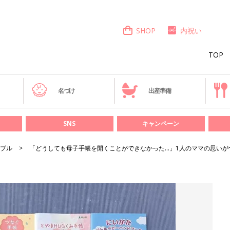
SHOP
内祝い
TOP
き
名づけ
出産準備
SNS
キャンペーン
ブル
「どうしても母子手帳を開くことができなかった…」1人のママの思い