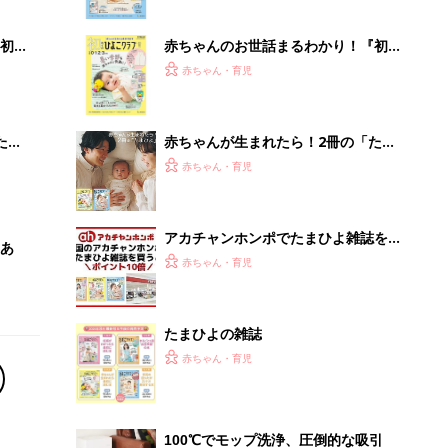
ぱい！
初め
赤ちゃんのお世話まるわかり！『初め
大特
てのひよこクラブ 夏号』〈巻頭大特
赤ちゃん・育児
 お
集〉初めての授乳がうまくいく！ お
ブル
っぱい・ミルクの基本と夏のトラブル
解決テク
たま
赤ちゃんが生まれたら！2冊の「たま
ひよ」
赤ちゃん・育児
アカチャンホンポでたまひよ雑誌を買
あ
うとポイント10倍【期間限定】
赤ちゃん・育児
たまひよの雑誌
赤ちゃん・育児
100℃でモップ洗浄、圧倒的な吸引