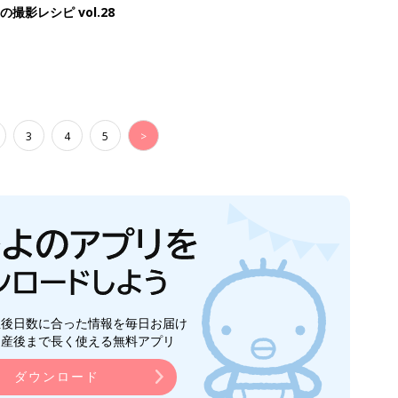
影レシピ vol.28
3
4
5
>
生後日数に合った情報を毎日お届け
ら産後まで長く使える無料アプリ
ダウンロード