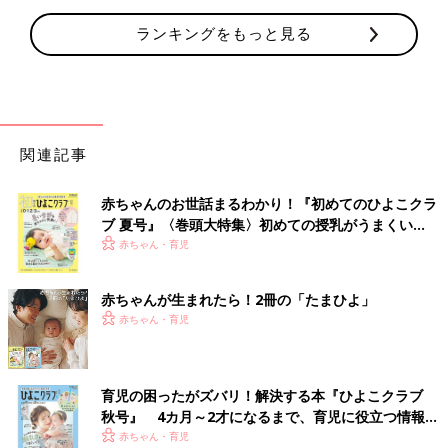
ランキングをもっと見る
関連記事
赤ちゃんのお世話まるわかり！『初めてのひよこクラ
ブ 夏号』〈巻頭大特集〉初めての授乳がうまくい
く！ おっぱい・ミルクの基本と夏のトラブル 解決テ
赤ちゃん・育児
ク
赤ちゃんが生まれたら！2冊の「たまひよ」
赤ちゃん・育児
育児の困ったがズバリ！解決する本『ひよこクラブ
秋号』 4カ月～2才になるまで、育児に役立つ情報が
いっぱい！
赤ちゃん・育児