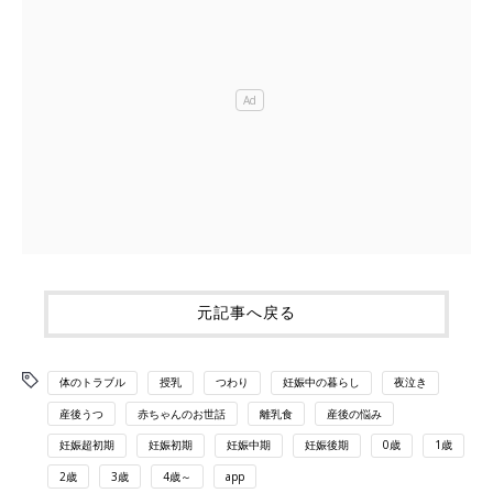
元記事へ戻る
体のトラブル
授乳
つわり
妊娠中の暮らし
夜泣き
産後うつ
赤ちゃんのお世話
離乳食
産後の悩み
妊娠超初期
妊娠初期
妊娠中期
妊娠後期
0歳
1歳
2歳
3歳
4歳～
app