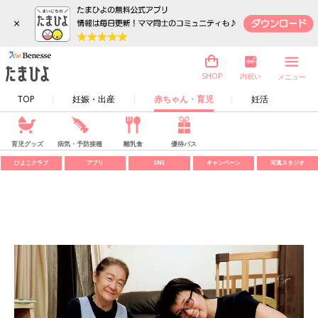
×
内祝い
SHOP
メニュー
TOP
妊娠・出産
赤ちゃん・育児
妊活
育児グッズ
病気・予防接種
離乳食
優待パス
ひよこクラブ
アプリ
SNS
キャンペーン
写真スタジオ