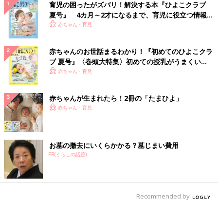
育児の困ったがズバリ！解決する本『ひよこクラブ
夏号』 4カ月～2才になるまで、育児に役立つ情報が
いっぱい！
赤ちゃん・育児
赤ちゃんのお世話まるわかり！『初めてのひよこクラ
ブ 夏号』〈巻頭大特集〉初めての授乳がうまくい
く！ おっぱい・ミルクの基本と夏のトラブル 解決テ
赤ちゃん・育児
ク
赤ちゃんが生まれたら！2冊の「たまひよ」
赤ちゃん・育児
お墓の撤去にいくらかかる？墓じまい費用
PR(くらしの話題)
Recommended by