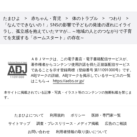
たまひよ
赤ちゃん・育児
体のトラブル
つわり
「なんでできないの！」SNSの影響で子どもの発達の遅れにイライ
ラし、孤立感を抱えていたママが… ～地域の人とのつながりで子育
てを支援する「ホームスタート」の存在～
ＡＢＪマークは、この電子書店・電子書籍配信サービスが、
著作権者からコンテンツ使用許諾を得た正規版配信サービス
であることを示す登録商標（登録番号 第11091000号）です。
ABJマークの詳細、ABJマークを掲示しているサービスの一覧
はこちら→
https://aebs.or.jp/
本サイトに掲載されている記事・写真・イラスト等のコンテンツの無断転載を禁じま
す。
たまひよについて
利用規約
ポリシー
医師・専門家一覧
サイトマップ
調査・プレスリリース・メディア掲載
広告のご相談
お問い合わせ
利用者情報の取り扱いについて