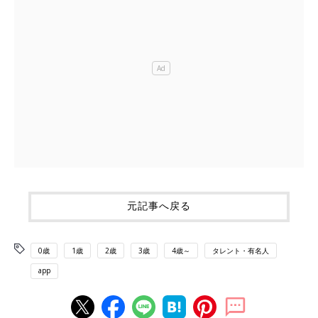
元記事へ戻る
0歳
1歳
2歳
3歳
4歳～
タレント・有名人
app