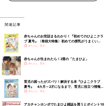
関連記事
赤ちゃんのお世話まるわかり！『初めてのひよこクラ
ブ 夏号』〈巻頭大特集〉初めての授乳がうまくい
く！ おっぱい・ミルクの基本と夏のトラブル 解決テ
赤ちゃん・育児
ク
赤ちゃんが生まれたら！2冊の「たまひよ」
赤ちゃん・育児
育児の困ったがズバリ！解決する本『ひよこクラブ
夏号』 4カ月～2才になるまで、育児に役立つ情報が
いっぱい！
赤ちゃん・育児
アカチャンホンポでたまひよ雑誌を買うとポイント10