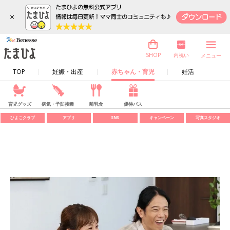
×
内祝い
SHOP
メニュー
TOP
妊娠・出産
赤ちゃん・育児
妊活
育児グッズ
病気・予防接種
離乳食
優待パス
ひよこクラブ
アプリ
SNS
キャンペーン
写真スタジオ