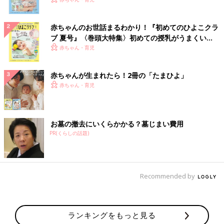
いっぱい！
赤ちゃんのお世話まるわかり！『初めてのひよこクラ
ブ 夏号』〈巻頭大特集〉初めての授乳がうまくい
く！ おっぱい・ミルクの基本と夏のトラブル 解決テ
赤ちゃん・育児
ク
赤ちゃんが生まれたら！2冊の「たまひよ」
赤ちゃん・育児
お墓の撤去にいくらかかる？墓じまい費用
PR(くらしの話題)
Recommended by
ランキングをもっと見る