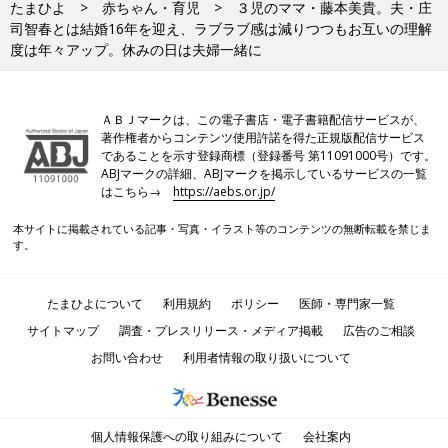
たまひよ
赤ちゃん・育児
３児のママ・藤本美貴。夫・庄
司智春とは結婚16年を迎え、ラブラブ感は減りつつもお互いの理解
度は年々アップ。休みの日は夫婦一緒に
ＡＢＪマークは、この電子書店・電子書籍配信サービスが、
著作権者からコンテンツ使用許諾を得た正規版配信サービス
であることを示す登録商標（登録番号 第11091000号）です。
ABJマークの詳細、ABJマークを掲示しているサービスの一覧
はこちら→
https://aebs.or.jp/
本サイトに掲載されている記事・写真・イラスト等のコンテンツの無断転載を禁じま
す。
たまひよについて
利用規約
ポリシー
医師・専門家一覧
サイトマップ
調査・プレスリリース・メディア掲載
広告のご相談
お問い合わせ
利用者情報の取り扱いについて
個人情報保護への取り組みについて
会社案内