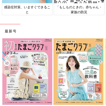
きるこ
「もしものときの」赤ちゃん・
日本外来小児科学会リーフ
家族の防災
ト検討会
最新号