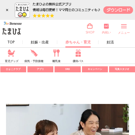
×
内祝い
SHOP
メニュー
TOP
妊娠・出産
赤ちゃん・育児
妊活
育児グッズ
病気・予防接種
離乳食
優待パス
ひよこクラブ
アプリ
SNS
キャンペーン
写真スタジオ