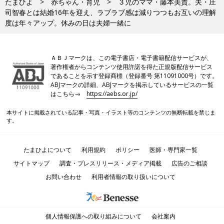
たまひよ
赤ちゃん・育児
３児のママ・藤本美貴。夫・庄
司智春とは結婚16年を迎え、ラブラブ感は減りつつもお互いの理解
度は年々アップ。休みの日は夫婦一緒に
ＡＢＪマークは、この電子書店・電子書籍配信サービスが、
著作権者からコンテンツ使用許諾を得た正規版配信サービス
であることを示す登録商標（登録番号 第11091000号）です。
ABJマークの詳細、ABJマークを掲示しているサービスの一覧
はこちら→
https://aebs.or.jp/
本サイトに掲載されている記事・写真・イラスト等のコンテンツの無断転載を禁じま
す。
たまひよについて
利用規約
ポリシー
医師・専門家一覧
サイトマップ
調査・プレスリリース・メディア掲載
広告のご相談
お問い合わせ
利用者情報の取り扱いについて
個人情報保護への取り組みについて
会社案内