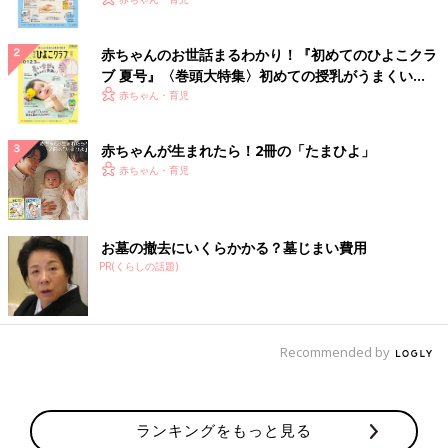
いっぱい！
赤ちゃんのお世話まるわかり！『初めてのひよこクラ
ブ 夏号』〈巻頭大特集〉初めての授乳がうまくい
く！ おっぱい・ミルクの基本と夏のトラブル 解決テ
赤ちゃん・育児
ク
赤ちゃんが生まれたら！2冊の「たまひよ」
赤ちゃん・育児
お墓の撤去にいくらかかる？墓じまい費用
PR(くらしの話題)
Recommended by
ランキングをもっと見る