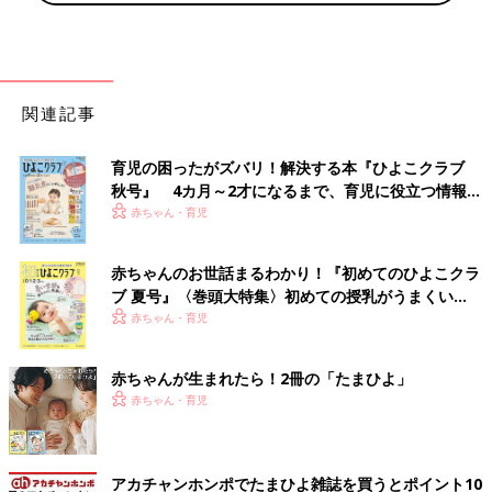
関連記事
育児の困ったがズバリ！解決する本『ひよこクラブ
秋号』 4カ月～2才になるまで、育児に役立つ情報が
いっぱい！
赤ちゃん・育児
赤ちゃんのお世話まるわかり！『初めてのひよこクラ
ブ 夏号』〈巻頭大特集〉初めての授乳がうまくい
く！ おっぱい・ミルクの基本と夏のトラブル 解決テ
赤ちゃん・育児
ク
赤ちゃんが生まれたら！2冊の「たまひよ」
赤ちゃん・育児
アカチャンホンポでたまひよ雑誌を買うとポイント10