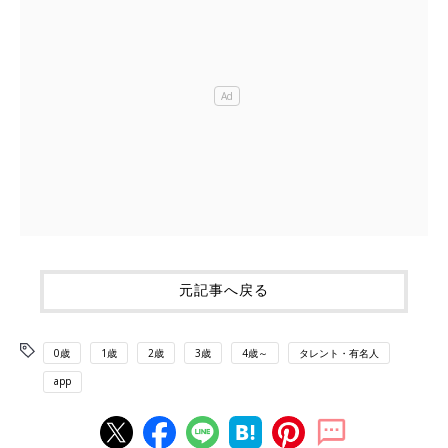
元記事へ戻る
0歳
1歳
2歳
3歳
4歳～
タレント・有名人
app