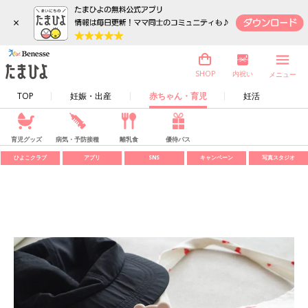
×
内祝い
SHOP
メニュー
TOP
妊娠・出産
赤ちゃん・育児
妊活
育児グッズ
病気・予防接種
離乳食
優待パス
ひよこクラブ
アプリ
SNS
キャンペーン
写真スタジオ