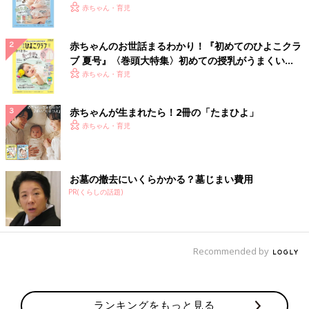
いっぱい！
赤ちゃん・育児
赤ちゃんのお世話まるわかり！『初めてのひよこクラ
ブ 夏号』〈巻頭大特集〉初めての授乳がうまくい
く！ おっぱい・ミルクの基本と夏のトラブル 解決テ
赤ちゃん・育児
ク
赤ちゃんが生まれたら！2冊の「たまひよ」
赤ちゃん・育児
お墓の撤去にいくらかかる？墓じまい費用
PR(くらしの話題)
Recommended by
ランキングをもっと見る