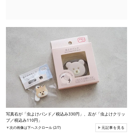
写真右が「虫よけバンド／税込み330円」、左が「虫よけクリッ
プ／税込み110円」
▼
次の画像は下へスクロール (2/7)
▶
元記事を見る