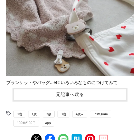
ブランケットやバッグ…etc.いろいろなものにつけてみて
元記事へ戻る
0歳
1歳
2歳
3歳
4歳～
Instagram
100均/100円
app