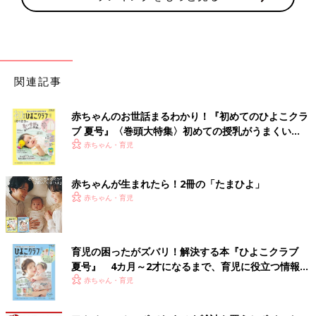
関連記事
赤ちゃんのお世話まるわかり！『初めてのひよこクラ
ブ 夏号』〈巻頭大特集〉初めての授乳がうまくい
く！ おっぱい・ミルクの基本と夏のトラブル 解決テ
赤ちゃん・育児
ク
赤ちゃんが生まれたら！2冊の「たまひよ」
赤ちゃん・育児
育児の困ったがズバリ！解決する本『ひよこクラブ
夏号』 4カ月～2才になるまで、育児に役立つ情報が
いっぱい！
赤ちゃん・育児