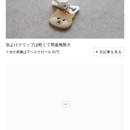
虫よけクリップは軽くて用途無限大
▼
次の画像は下へスクロール (5/7)
▶
元記事を見る