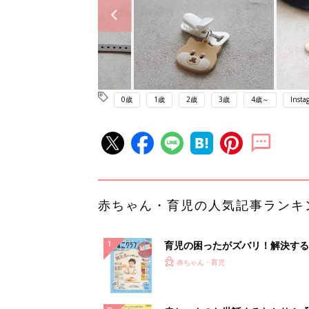
0歳
1歳
2歳
3歳
4歳～
Insta
赤ちゃん・育児の人気記事ランキ
育児の困ったがズバリ！解決する
『ひよこクラブ 秋号』 4カ月～
赤ちゃん・育児
になるまで、育児に役立つ情報が
ぱい！