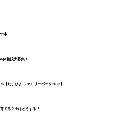
ばす本
&体験談大募集！！
ール【たまひよ ファミリーパーク2026】
を育てる？土はどうする？