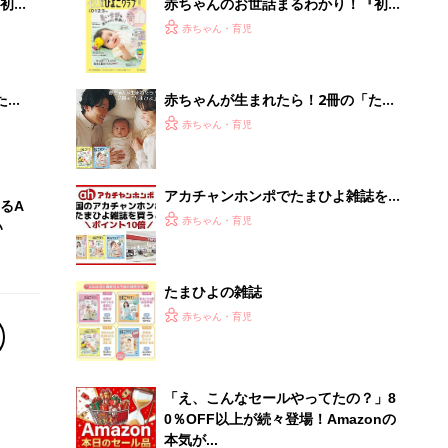
初め
赤ちゃんのお世話まるわかり！『初め
大特
てのひよこクラブ 夏号』〈巻頭大特
赤ちゃん・育児
 お
集〉初めての授乳がうまくいく！ お
ブル
っぱい・ミルクの基本と夏のトラブル
解決テク
たま
赤ちゃんが生まれたら！2冊の「たま
ひよ」
赤ちゃん・育児
アカチャンホンポでたまひよ雑誌を買
るA
うとポイント10倍【期間限定】
赤ちゃん・育児
い
たまひよの雑誌
赤ちゃん・育児
「え、こんなセールやってたの？」8
0％OFF以上が続々登場！Amazonの
本気が...