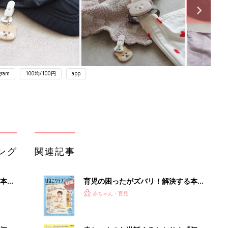
gram
100均/100円
app
ング
関連記事
本
育児の困ったがズバリ！解決する本
2才
『ひよこクラブ 秋号』 4カ月～2才
赤ちゃん・育児
いっ
になるまで、育児に役立つ情報がいっ
ぱい！