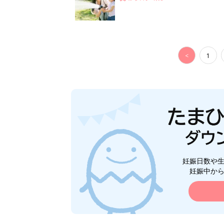
<
1
妊娠日数や
妊娠中か