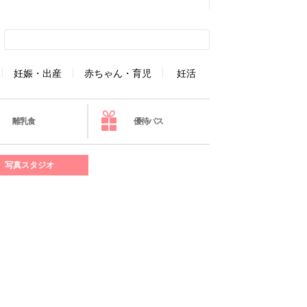
妊娠・出産
赤ちゃん・育児
妊活
離乳食
優待パス
写真スタジオ