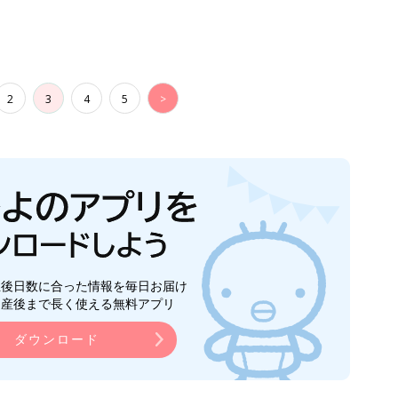
2
3
4
5
>
生後日数に合った情報を毎日お届け
ら産後まで長く使える無料アプリ
ダウンロード