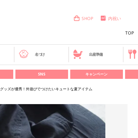
SHOP
内祝い
TOP
き
名づけ
出産準備
SNS
キャンペーン
グッズが優秀！外遊びでつけたいキュートな夏アイテム