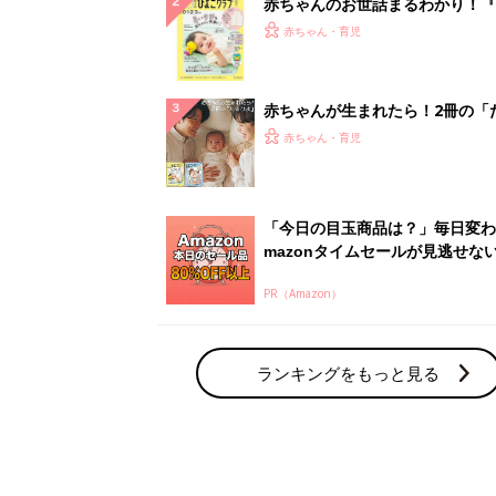
赤ちゃんのお世話まるわかり！『
てのひよこクラブ 夏号』〈巻頭
赤ちゃん・育児
集〉初めての授乳がうまくいく！
っぱい・ミルクの基本と夏のトラ
解決テク
赤ちゃんが生まれたら！2冊の「
ひよ」
赤ちゃん・育児
「今日の目玉商品は？」毎日変わ
mazonタイムセールが見逃せな
PR（Amazon）
ランキングをもっと見る