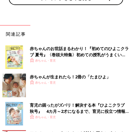
関連記事
赤ちゃんのお世話まるわかり！『初めてのひよこクラ
ブ 夏号』〈巻頭大特集〉初めての授乳がうまくい
く！ おっぱい・ミルクの基本と夏のトラブル 解決テ
赤ちゃん・育児
ク
赤ちゃんが生まれたら！2冊の「たまひよ」
赤ちゃん・育児
育児の困ったがズバリ！解決する本『ひよこクラブ
秋号』 4カ月～2才になるまで、育児に役立つ情報が
いっぱい！
赤ちゃん・育児