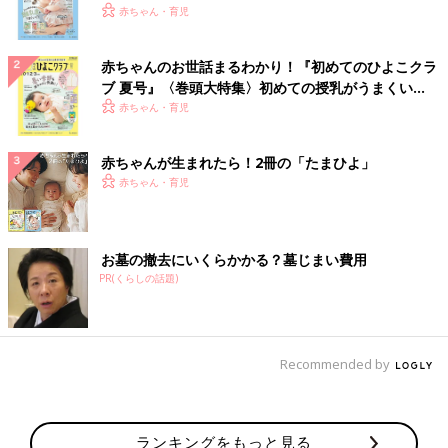
いっぱい！
赤ちゃん・育児
赤ちゃんのお世話まるわかり！『初めてのひよこクラ
ブ 夏号』〈巻頭大特集〉初めての授乳がうまくい
く！ おっぱい・ミルクの基本と夏のトラブル 解決テ
赤ちゃん・育児
ク
赤ちゃんが生まれたら！2冊の「たまひよ」
赤ちゃん・育児
お墓の撤去にいくらかかる？墓じまい費用
PR(くらしの話題)
Recommended by
ランキングをもっと見る