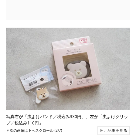
写真右が「虫よけバンド／税込み330円」、左が「虫よけクリッ
プ／税込み110円」
▼
次の画像は下へスクロール (2/7)
▶
元記事を見る