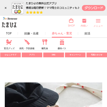
×
内祝い
SHOP
メニュー
TOP
妊娠・出産
赤ちゃん・育児
妊活
育児グッズ
病気・予防接種
離乳食
優待パス
ひよこクラブ
アプリ
SNS
キャンペーン
写真スタジオ