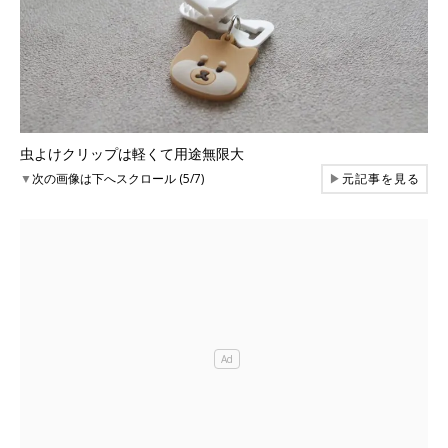
虫よけクリップは軽くて用途無限大
▼
次の画像は下へスクロール (5/7)
▶
元記事を見る