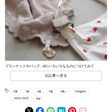
ブランケットやバッグ…etc.いろいろなものにつけてみて
元記事へ戻る
0歳
1歳
2歳
3歳
4歳～
Instagram
100均/100円
app