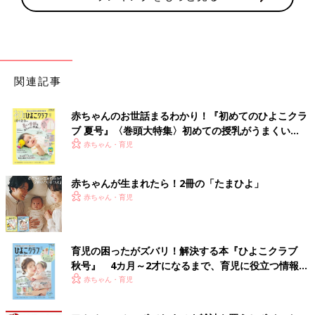
関連記事
赤ちゃんのお世話まるわかり！『初めてのひよこクラ
ブ 夏号』〈巻頭大特集〉初めての授乳がうまくい
く！ おっぱい・ミルクの基本と夏のトラブル 解決テ
赤ちゃん・育児
ク
赤ちゃんが生まれたら！2冊の「たまひよ」
赤ちゃん・育児
育児の困ったがズバリ！解決する本『ひよこクラブ
秋号』 4カ月～2才になるまで、育児に役立つ情報が
いっぱい！
赤ちゃん・育児