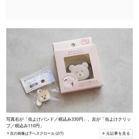
写真右が「虫よけバンド／税込み330円」、左が「虫よけクリッ
プ／税込み110円」
▼
次の画像は下へスクロール (2/7)
▶
元記事を見る