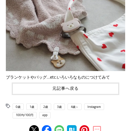
ブランケットやバッグ…etc.いろいろなものにつけてみて
元記事へ戻る
0歳
1歳
2歳
3歳
4歳～
Instagram
100均/100円
app