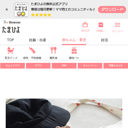
×
内祝い
SHOP
メニュー
TOP
妊娠・出産
赤ちゃん・育児
妊活
育児グッズ
病気・予防接種
離乳食
優待パス
ひよこクラブ
アプリ
SNS
キャンペーン
写真スタジオ