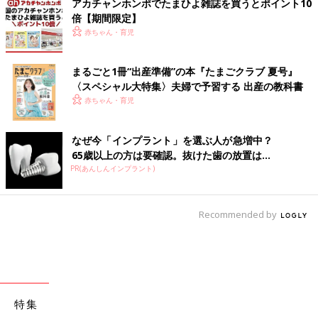
アカチャンホンポでたまひよ雑誌を買うとポイント10
倍【期間限定】
赤ちゃん・育児
まるごと1冊“出産準備”の本『たまごクラブ 夏号』
〈スペシャル大特集〉夫婦で予習する 出産の教科書
赤ちゃん・育児
なぜ今「インプラント」を選ぶ人が急増中？
65歳以上の方は要確認。抜けた歯の放置は...
PR(あんしんインプラント)
Recommended by
特集