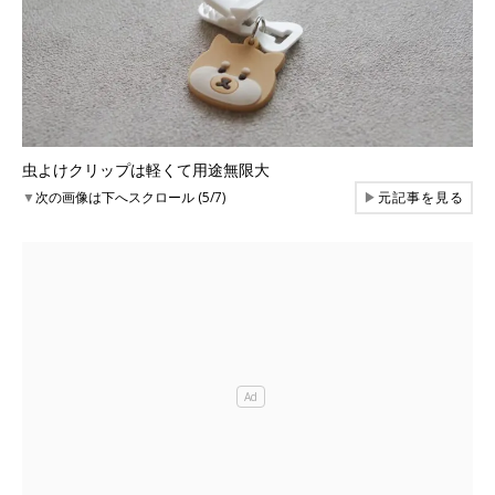
虫よけクリップは軽くて用途無限大
▼
次の画像は下へスクロール (5/7)
▶
元記事を見る