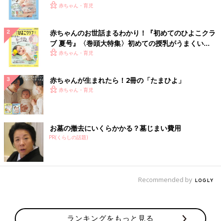
いっぱい！
赤ちゃん・育児
赤ちゃんのお世話まるわかり！『初めてのひよこクラ
ブ 夏号』〈巻頭大特集〉初めての授乳がうまくい
く！ おっぱい・ミルクの基本と夏のトラブル 解決テ
赤ちゃん・育児
ク
赤ちゃんが生まれたら！2冊の「たまひよ」
赤ちゃん・育児
お墓の撤去にいくらかかる？墓じまい費用
PR(くらしの話題)
Recommended by
ランキングをもっと見る