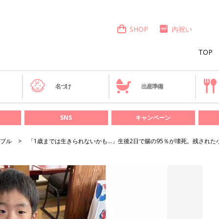
SHOP
内祝い
TOP
き
名づけ
出産準備
SNS
キャンペーン
ブル
「1歳までは生きられないかも…」生後2日で腸の95％が壊死。残された