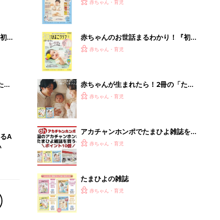
2才
『ひよこクラブ 秋号』 4カ月～2才
赤ちゃん・育児
いっ
になるまで、育児に役立つ情報がいっ
ぱい！
初め
赤ちゃんのお世話まるわかり！『初め
大特
てのひよこクラブ 夏号』〈巻頭大特
赤ちゃん・育児
 お
集〉初めての授乳がうまくいく！ お
ブル
っぱい・ミルクの基本と夏のトラブル
解決テク
たま
赤ちゃんが生まれたら！2冊の「たま
ひよ」
赤ちゃん・育児
アカチャンホンポでたまひよ雑誌を買
るA
うとポイント10倍【期間限定】
赤ちゃん・育児
い
たまひよの雑誌
赤ちゃん・育児