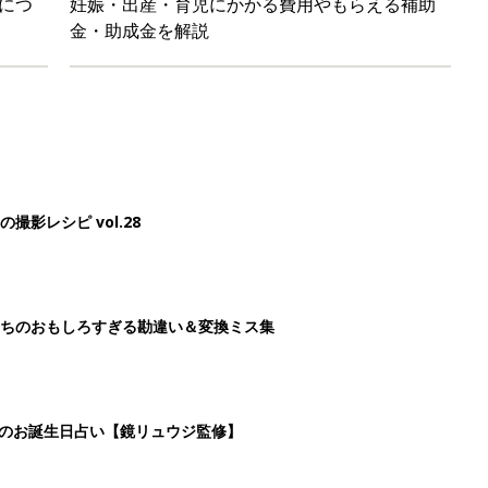
につ
妊娠・出産・育児にかかる費用やもらえる補助
金・助成金を解説
影レシピ vol.28
ちのおもしろすぎる勘違い＆変換ミス集
日のお誕生日占い【鏡リュウジ監修】