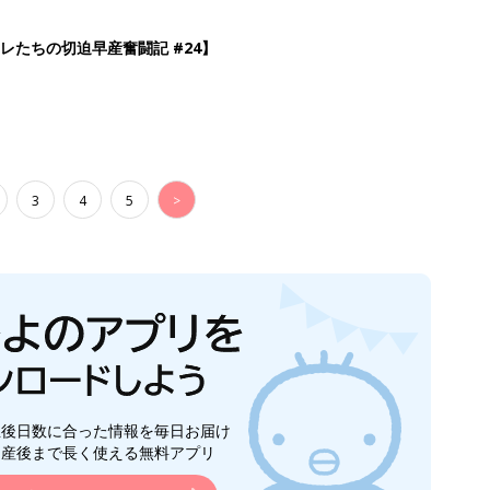
レたちの切迫早産奮闘記 #24】
3
4
5
>
生後日数に合った情報を毎日お届け
ら産後まで長く使える無料アプリ