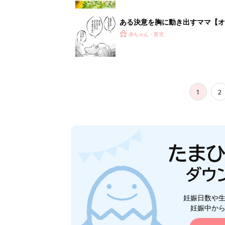
ある決意を胸に動き出すママ【オ
赤ちゃん・育児
1
2
妊娠日数や
妊娠中か