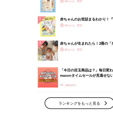
『ひよこクラブ 秋号』 4カ月～
赤ちゃん・育児
になるまで、育児に役立つ情報が
ぱい！
赤ちゃんのお世話まるわかり！『
てのひよこクラブ 夏号』〈巻頭
赤ちゃん・育児
集〉初めての授乳がうまくいく！
っぱい・ミルクの基本と夏のトラ
解決テク
赤ちゃんが生まれたら！2冊の「
ひよ」
赤ちゃん・育児
「今日の目玉商品は？」毎日変わ
mazonタイムセールが見逃せな
PR（Amazon）
ランキングをもっと見る