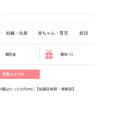
妊娠・出産
赤ちゃん・育児
妊活
離乳食
優待パス
写真スタジオ
小腸はたったの5cmに【短腸症候群・体験談】