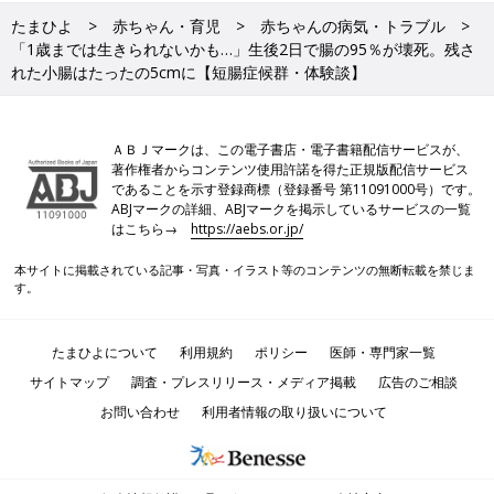
たまひよ
赤ちゃん・育児
赤ちゃんの病気・トラブル
「1歳までは生きられないかも…」生後2日で腸の95％が壊死。残さ
れた小腸はたったの5cmに【短腸症候群・体験談】
ＡＢＪマークは、この電子書店・電子書籍配信サービスが、
著作権者からコンテンツ使用許諾を得た正規版配信サービス
であることを示す登録商標（登録番号 第11091000号）です。
ABJマークの詳細、ABJマークを掲示しているサービスの一覧
はこちら→
https://aebs.or.jp/
本サイトに掲載されている記事・写真・イラスト等のコンテンツの無断転載を禁じま
す。
たまひよについて
利用規約
ポリシー
医師・専門家一覧
サイトマップ
調査・プレスリリース・メディア掲載
広告のご相談
お問い合わせ
利用者情報の取り扱いについて