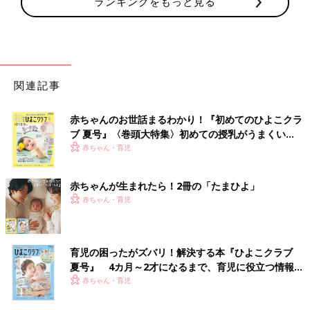
ランキングをもっと見る
関連記事
赤ちゃんのお世話まるわかり！『初めてのひよこクラ
ブ 夏号』〈巻頭大特集〉初めての授乳がうまくい
く！ おっぱい・ミルクの基本と夏のトラブル 解決テ
赤ちゃん・育児
ク
赤ちゃんが生まれたら！2冊の「たまひよ」
赤ちゃん・育児
育児の困ったがズバリ！解決する本『ひよこクラブ
夏号』 4カ月～2才になるまで、育児に役立つ情報が
いっぱい！
赤ちゃん・育児