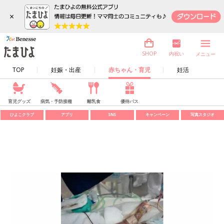
×
内祝い
SHOP
メニュー
TOP
妊娠・出産
赤ちゃん・育児
妊活
育児グッズ
病気・予防接種
離乳食
優待パス
ひよこクラブ
アプリ
SNS
キャンペーン
写真スタジオ