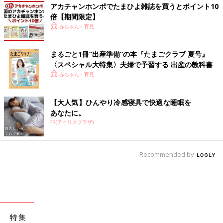
アカチャンホンポでたまひよ雑誌を買うとポイント10
倍【期間限定】
赤ちゃん・育児
まるごと1冊“出産準備”の本『たまごクラブ 夏号』
〈スペシャル大特集〉夫婦で予習する 出産の教科書
赤ちゃん・育児
【大人気】ひんやり冷感寝具で快適な睡眠を
あなたに。
PR(アイリスプラザ)
Recommended by
特集