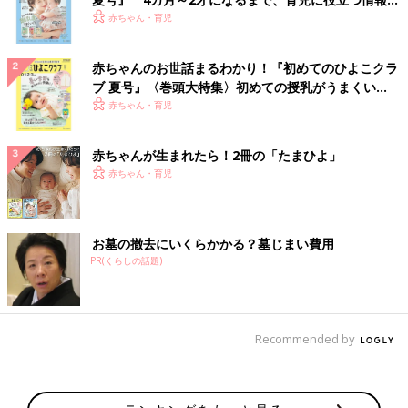
いっぱい！
赤ちゃん・育児
赤ちゃんのお世話まるわかり！『初めてのひよこクラ
ブ 夏号』〈巻頭大特集〉初めての授乳がうまくい
く！ おっぱい・ミルクの基本と夏のトラブル 解決テ
赤ちゃん・育児
ク
赤ちゃんが生まれたら！2冊の「たまひよ」
赤ちゃん・育児
お墓の撤去にいくらかかる？墓じまい費用
PR(くらしの話題)
Recommended by