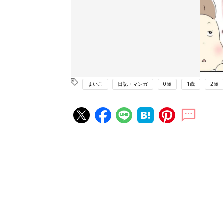
まいこ
日記・マンガ
0歳
1歳
2歳
赤ちゃん・育児の人気記事ランキ
育児の困ったがズバリ！解決する
『ひよこクラブ 秋号』 4カ月～
赤ちゃん・育児
になるまで、育児に役立つ情報が
ぱい！