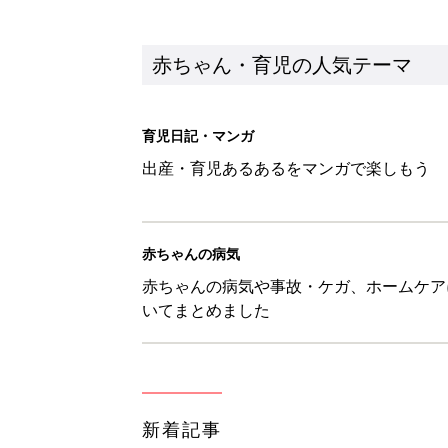
新着記事
H＆М「セールでお買い得価格に
赤ちゃん・育児
【3COINS】お外遊びのお供
ート」
赤ちゃん・育児
物価高の子育てどうする？60分
赤ちゃん・育児
8月5日生まれはこんな人 365