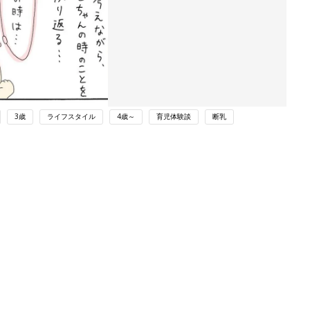
3歳
ライフスタイル
4歳～
育児体験談
断乳
ング
関連記事
本
育児の困ったがズバリ！解決する本
2才
『ひよこクラブ 秋号』 4カ月～2才
赤ちゃん・育児
いっ
になるまで、育児に役立つ情報がいっ
ぱい！