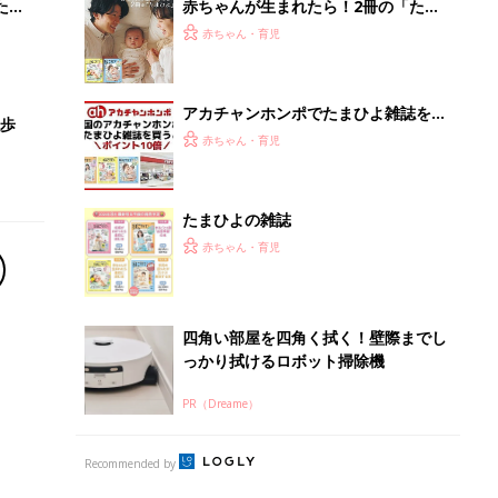
PR（Dreame）
Recommended by
離乳食はいつから？進め方は？「たまひよ きほんの離
乳食」
授乳の悩みや初めての離乳食作りに役立つ
子育てとお金
につ
妊娠・出産・育児にかかる費用やもらえる補助
金・助成金を解説