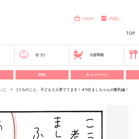
SHOP
内祝い
TOP
き
名づけ
出産準備
SNS
キャンペーン
いこ
[うちのこと。子ども２人育ててます！＃56] ましちゃんの断乳編！