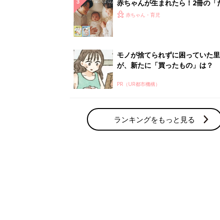
赤ちゃん・育児の人気テーマ
育児日記・マンガ
出産・育児あるあるをマンガで楽しもう
赤ちゃんの病気
赤ちゃんの病気や事故・ケガ、ホームケア
いてまとめました