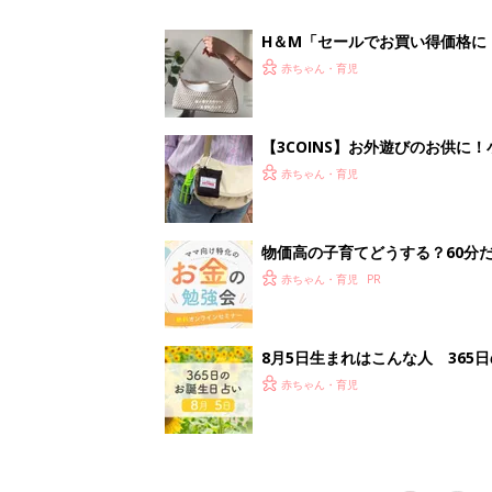
赤ちゃん・育児
<
5
妊娠日数や
妊娠中か