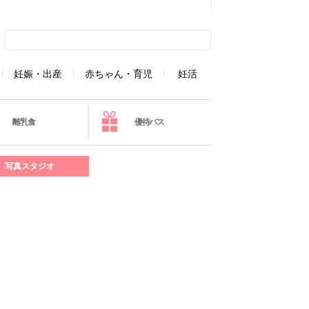
妊娠・出産
赤ちゃん・育児
妊活
離乳食
優待パス
写真スタジオ