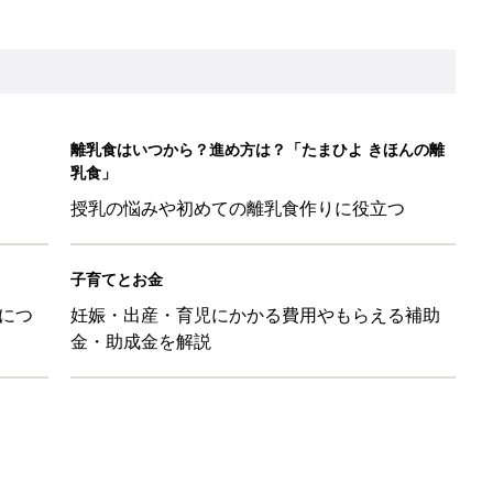
！」「かわいくて一目ぼれ！」買うべき小物アイテム4選
に！小さくたためてバッグに吊り下げられる「コンパクトレジャーシ
だけの【無料】お金の勉強会
日のお誕生日占い【鏡リュウジ監修】