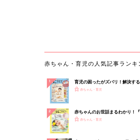
赤ちゃんのお世話まるわかり！『
てのひよこクラブ 夏号』〈巻頭
赤ちゃん・育児
集〉初めての授乳がうまくいく！
っぱい・ミルクの基本と夏のトラ
解決テク
赤ちゃんが生まれたら！2冊の「
ひよ」
赤ちゃん・育児
モノが捨てられずに困っていた里
が、新たに「買ったもの」は？
PR（UR都市機構）
ランキングをもっと見る