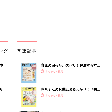
初め
赤ちゃんのお世話まるわかり！『初め
大特
てのひよこクラブ 夏号』〈巻頭大特
赤ちゃん・育児
 お
集〉初めての授乳がうまくいく！ お
ブル
っぱい・ミルクの基本と夏のトラブル
解決テク
たま
赤ちゃんが生まれたら！2冊の「たま
ひよ」
赤ちゃん・育児
アカチャンホンポでたまひよ雑誌を買
歩
うとポイント10倍【期間限定】
赤ちゃん・育児
たまひよの雑誌
赤ちゃん・育児
四角い部屋を四角く拭く！壁際までし
っかり拭けるロボット掃除機