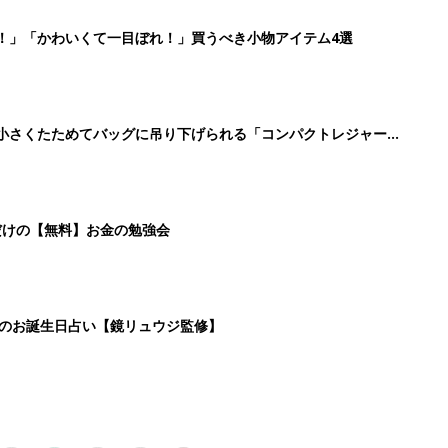
6
7
8
9
>
生後日数に合った情報を毎日お届け
ら産後まで長く使える無料アプリ
ダウンロード