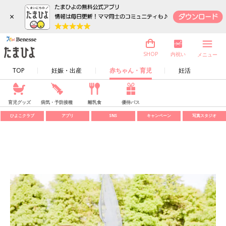
×
内祝い
SHOP
メニュー
TOP
妊娠・出産
赤ちゃん・育児
妊活
育児グッズ
病気・予防接種
離乳食
優待パス
ひよこクラブ
アプリ
SNS
キャンペーン
写真スタジオ