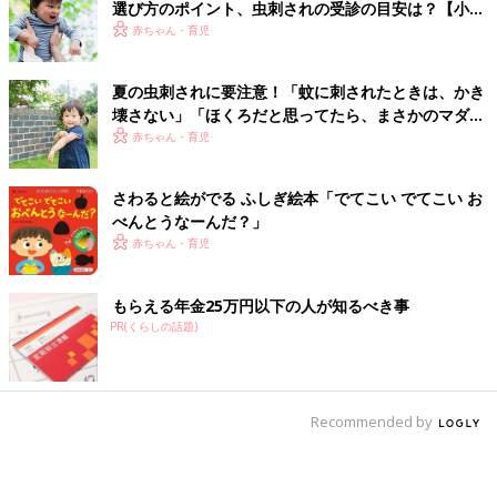
選び方のポイント、虫刺されの受診の目安は？【小児
科医】
赤ちゃん・育児
夏の虫刺されに要注意！「蚊に刺されたときは、かき
壊さない」「ほくろだと思ってたら、まさかのマダ
ニ」【皮膚科医】
赤ちゃん・育児
さわると絵がでる ふしぎ絵本「でてこい でてこい お
べんとうなーんだ？」
赤ちゃん・育児
もらえる年金25万円以下の人が知るべき事
PR(くらしの話題)
Recommended by