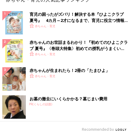
育児の困ったがズバリ！解決する本『ひよこクラブ
夏号』 4カ月～2才になるまで、育児に役立つ情報が
いっぱい！
赤ちゃん・育児
赤ちゃんのお世話まるわかり！『初めてのひよこクラ
ブ 夏号』〈巻頭大特集〉初めての授乳がうまくい
く！ おっぱい・ミルクの基本と夏のトラブル 解決テ
赤ちゃん・育児
ク
赤ちゃんが生まれたら！2冊の「たまひよ」
赤ちゃん・育児
お墓の撤去にいくらかかる？墓じまい費用
PR(くらしの話題)
Recommended by