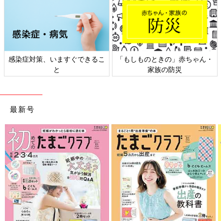
策、いますぐできるこ
「もしものときの」赤ちゃん・
日本外来小
と
家族の防災
最新号