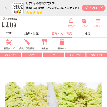
×
内祝い
SHOP
メニュー
TOP
妊娠・出産
赤ちゃん・育児
妊活
育児グッズ
病気・予防接種
離乳食
優待パス
ひよこクラブ
アプリ
SNS
キャンペーン
写真スタジオ