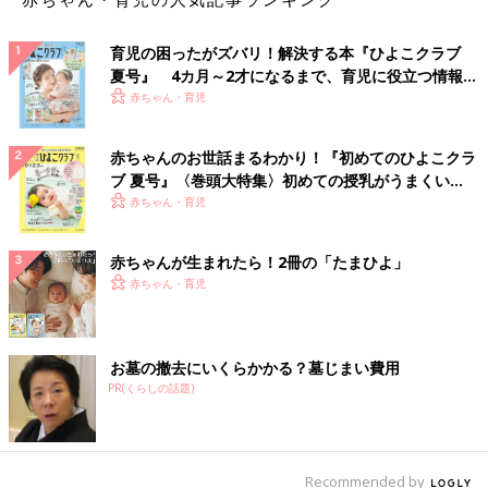
育児の困ったがズバリ！解決する本『ひよこクラブ
夏号』 4カ月～2才になるまで、育児に役立つ情報が
いっぱい！
赤ちゃん・育児
赤ちゃんのお世話まるわかり！『初めてのひよこクラ
ブ 夏号』〈巻頭大特集〉初めての授乳がうまくい
く！ おっぱい・ミルクの基本と夏のトラブル 解決テ
赤ちゃん・育児
ク
赤ちゃんが生まれたら！2冊の「たまひよ」
赤ちゃん・育児
お墓の撤去にいくらかかる？墓じまい費用
PR(くらしの話題)
Recommended by