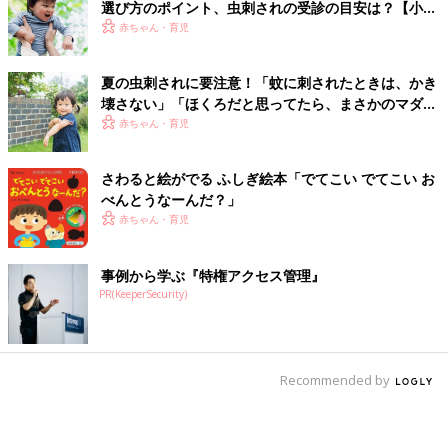
選び方のポイント、虫刺されの受診の目安は？【小児
科医】
赤ちゃん・育児
夏の虫刺されに要注意！「蚊に刺されたときは、かき
壊さない」「ほくろだと思ってたら、まさかのマダ
ニ」【皮膚科医】
赤ちゃん・育児
さわると絵がでる ふしぎ絵本「でてこい でてこい お
べんとうなーんだ？」
赤ちゃん・育児
事例から学ぶ『特権アクセス管理』
PR(KeeperSecurity)
Recommended by