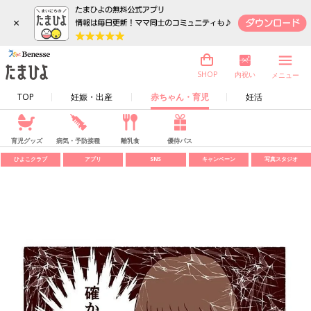
×
内祝い
SHOP
メニュー
TOP
妊娠・出産
赤ちゃん・育児
妊活
育児グッズ
病気・予防接種
離乳食
優待パス
ひよこクラブ
アプリ
SNS
キャンペーン
写真スタジオ