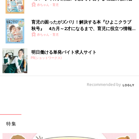
赤ちゃん・育児
育児の困ったがズバリ！解決する本『ひよこクラブ
秋号』 4カ月～2才になるまで、育児に役立つ情報が
いっぱい！
赤ちゃん・育児
明日働ける単発バイト求人サイト
PR(ショットワークス)
Recommended by
特集