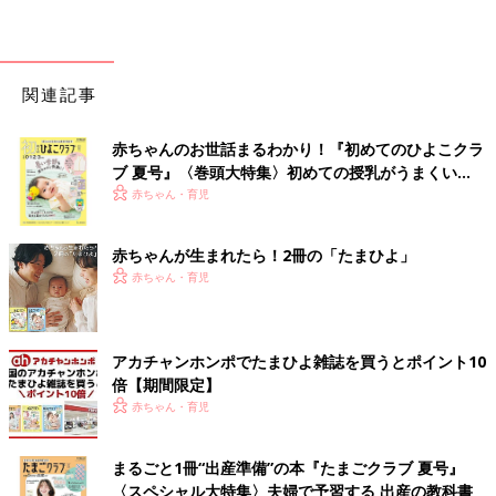
関連記事
赤ちゃんのお世話まるわかり！『初めてのひよこクラ
ブ 夏号』〈巻頭大特集〉初めての授乳がうまくい
く！ おっぱい・ミルクの基本と夏のトラブル 解決テ
赤ちゃん・育児
ク
赤ちゃんが生まれたら！2冊の「たまひよ」
赤ちゃん・育児
アカチャンホンポでたまひよ雑誌を買うとポイント10
倍【期間限定】
赤ちゃん・育児
まるごと1冊“出産準備”の本『たまごクラブ 夏号』
〈スペシャル大特集〉夫婦で予習する 出産の教科書