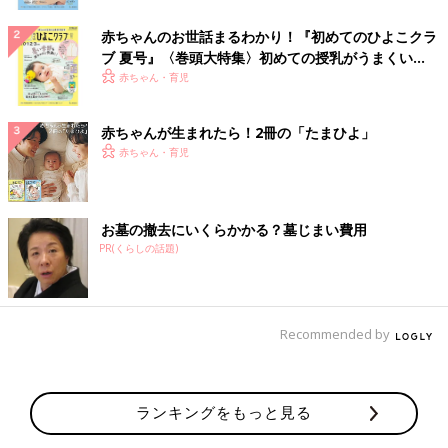
赤ちゃんのお世話まるわかり！『初めてのひよこクラ
ブ 夏号』〈巻頭大特集〉初めての授乳がうまくい
く！ おっぱい・ミルクの基本と夏のトラブル 解決テ
赤ちゃん・育児
ク
赤ちゃんが生まれたら！2冊の「たまひよ」
赤ちゃん・育児
お墓の撤去にいくらかかる？墓じまい費用
PR(くらしの話題)
Recommended by
ランキングをもっと見る