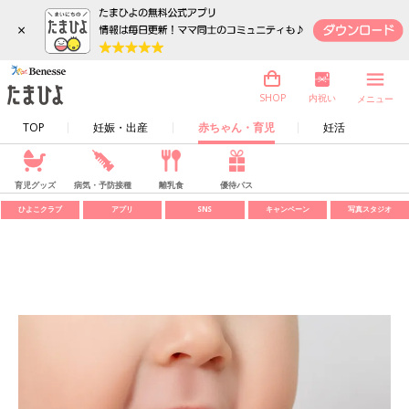
×
内祝い
SHOP
メニュー
TOP
妊娠・出産
赤ちゃん・育児
妊活
育児グッズ
病気・予防接種
離乳食
優待パス
ひよこクラブ
アプリ
SNS
キャンペーン
写真スタジオ