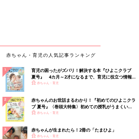
赤ちゃん・育児の人気記事ランキング
育児の困ったがズバリ！解決する本『ひよこクラブ
夏号』 4カ月～2才になるまで、育児に役立つ情報が
いっぱい！
赤ちゃん・育児
赤ちゃんのお世話まるわかり！『初めてのひよこクラ
ブ 夏号』〈巻頭大特集〉初めての授乳がうまくい
く！ おっぱい・ミルクの基本と夏のトラブル 解決テ
赤ちゃん・育児
ク
赤ちゃんが生まれたら！2冊の「たまひよ」
赤ちゃん・育児