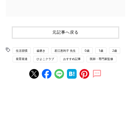
元記事へ戻る
生活習慣
歯磨き
若江恵利子 先生
0歳
1歳
2歳
発育発達
ひよこクラブ
おすすめ記事
医師・専門家監修