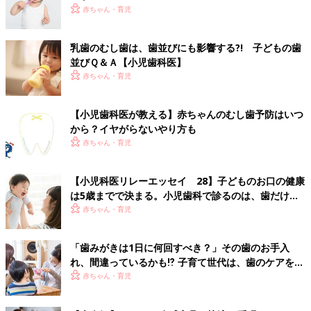
赤ちゃん・育児
乳歯のむし歯は、歯並びにも影響する?! 子どもの歯
並びＱ＆Ａ【小児歯科医】
赤ちゃん・育児
【小児歯科医が教える】赤ちゃんのむし歯予防はいつ
から？イヤがらないやり方も
赤ちゃん・育児
【小児科医リレーエッセイ 28】子どものお口の健康
は5歳までで決まる。小児歯科で診るのは、歯だけじ
ゃない
赤ちゃん・育児
「歯みがきは1日に何回すべき？」その歯のお手入
れ、間違っているかも⁉ 子育て世代は、歯のケアをア
ップデートして
赤ちゃん・育児