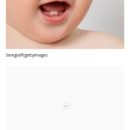
Seregraff/gettyimages