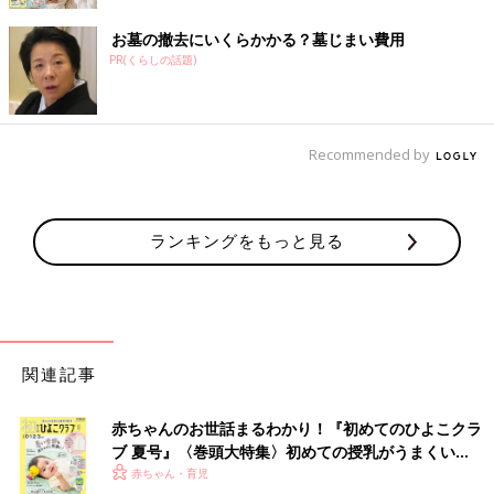
お墓の撤去にいくらかかる？墓じまい費用
PR(くらしの話題)
Recommended by
ランキングをもっと見る
関連記事
赤ちゃんのお世話まるわかり！『初めてのひよこクラ
ブ 夏号』〈巻頭大特集〉初めての授乳がうまくい
く！ おっぱい・ミルクの基本と夏のトラブル 解決テ
赤ちゃん・育児