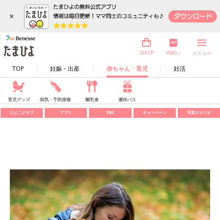
×
内祝い
SHOP
メニュー
TOP
妊娠・出産
赤ちゃん・育児
妊活
育児グッズ
病気・予防接種
離乳食
優待パス
ひよこクラブ
アプリ
SNS
キャンペーン
写真スタジオ