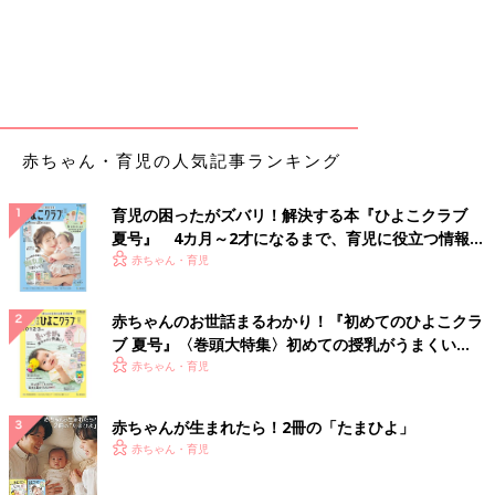
赤ちゃん・育児の人気記事ランキング
育児の困ったがズバリ！解決する本『ひよこクラブ
夏号』 4カ月～2才になるまで、育児に役立つ情報が
いっぱい！
赤ちゃん・育児
赤ちゃんのお世話まるわかり！『初めてのひよこクラ
ブ 夏号』〈巻頭大特集〉初めての授乳がうまくい
く！ おっぱい・ミルクの基本と夏のトラブル 解決テ
赤ちゃん・育児
ク
赤ちゃんが生まれたら！2冊の「たまひよ」
赤ちゃん・育児