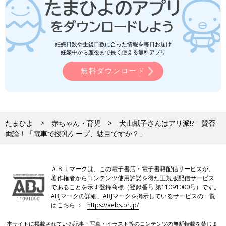
妊娠日数や生後日数に合った情報を毎日お届け
妊娠中から産後まで長く使える無料アプリ
無料ダウンロード
たまひよ
赤ちゃん・育児
犬山紙子さんはアリ派!? 賛否
両論！「電車で授乳ケープ、駄目ですか？」
ＡＢＪマークは、この電子書店・電子書籍配信サービスが、
著作権者からコンテンツ使用許諾を得た正規版配信サービス
であることを示す登録商標（登録番号 第11091000号）です。
ABJマークの詳細、ABJマークを掲示しているサービスの一覧
はこちら→
https://aebs.or.jp/
本サイトに掲載されている記事・写真・イラスト等のコンテンツの無断転載を禁じま