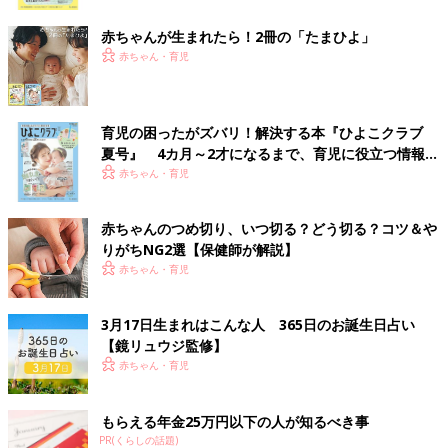
ク
赤ちゃんが生まれたら！2冊の「たまひよ」
赤ちゃん・育児
育児の困ったがズバリ！解決する本『ひよこクラブ
夏号』 4カ月～2才になるまで、育児に役立つ情報が
いっぱい！
赤ちゃん・育児
赤ちゃんのつめ切り、いつ切る？どう切る？コツ＆や
りがちNG2選【保健師が解説】
赤ちゃん・育児
3月17日生まれはこんな人 365日のお誕生日占い
【鏡リュウジ監修】
赤ちゃん・育児
もらえる年金25万円以下の人が知るべき事
PR(くらしの話題)