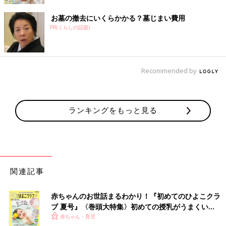
お墓の撤去にいくらかかる？墓じまい費用
PR(くらしの話題)
Recommended by
ランキングをもっと見る
関連記事
赤ちゃんのお世話まるわかり！『初めてのひよこクラ
ブ 夏号』〈巻頭大特集〉初めての授乳がうまくい
く！ おっぱい・ミルクの基本と夏のトラブル 解決テ
赤ちゃん・育児