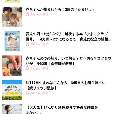
ク
赤ちゃんが生まれたら！2冊の「たまひよ」
赤ちゃん・育児
育児の困ったがズバリ！解決する本『ひよこクラブ
夏号』 4カ月～2才になるまで、育児に役立つ情報が
いっぱい！
赤ちゃん・育児
赤ちゃんのつめ切り、いつ切る？どう切る？コツ＆や
りがちNG2選【保健師が解説】
赤ちゃん・育児
3月17日生まれはこんな人 365日のお誕生日占い
【鏡リュウジ監修】
赤ちゃん・育児
【大人気】ひんやり冷感寝具で快適な睡眠を
あなたに。