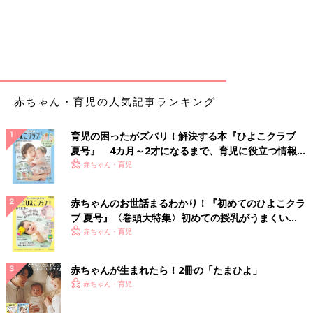
赤ちゃん・育児の人気記事ランキング
育児の困ったがズバリ！解決する本『ひよこクラブ
夏号』 4カ月～2才になるまで、育児に役立つ情報が
いっぱい！
赤ちゃん・育児
赤ちゃんのお世話まるわかり！『初めてのひよこクラ
ブ 夏号』〈巻頭大特集〉初めての授乳がうまくい
く！ おっぱい・ミルクの基本と夏のトラブル 解決テ
赤ちゃん・育児
ク
赤ちゃんが生まれたら！2冊の「たまひよ」
赤ちゃん・育児