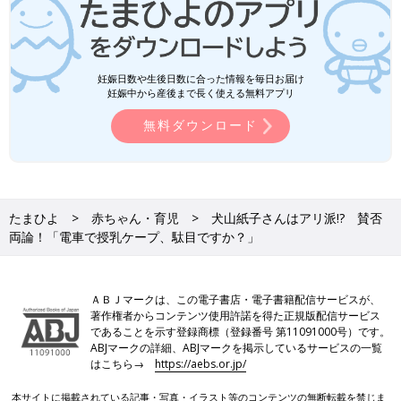
妊娠日数や生後日数に合った情報を毎日お届け
妊娠中から産後まで長く使える無料アプリ
無料ダウンロード
たまひよ
赤ちゃん・育児
犬山紙子さんはアリ派!? 賛否
両論！「電車で授乳ケープ、駄目ですか？」
ＡＢＪマークは、この電子書店・電子書籍配信サービスが、
著作権者からコンテンツ使用許諾を得た正規版配信サービス
であることを示す登録商標（登録番号 第11091000号）です。
ABJマークの詳細、ABJマークを掲示しているサービスの一覧
はこちら→
https://aebs.or.jp/
本サイトに掲載されている記事・写真・イラスト等のコンテンツの無断転載を禁じま