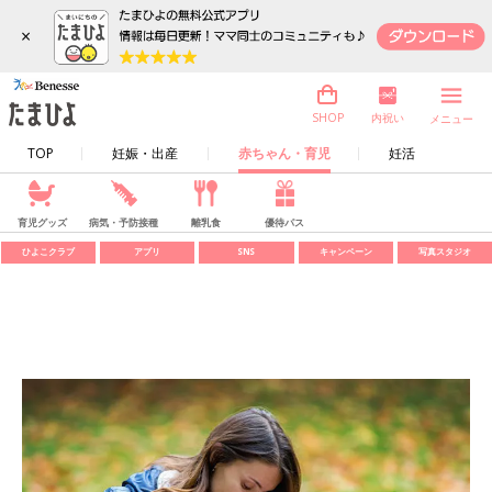
×
内祝い
SHOP
メニュー
TOP
妊娠・出産
赤ちゃん・育児
妊活
育児グッズ
病気・予防接種
離乳食
優待パス
ひよこクラブ
アプリ
SNS
キャンペーン
写真スタジオ