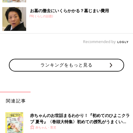
お墓の撤去にいくらかかる？墓じまい費用
PR(くらしの話題)
Recommended by
ランキングをもっと見る
関連記事
赤ちゃんのお世話まるわかり！『初めてのひよこクラ
ブ 夏号』〈巻頭大特集〉初めての授乳がうまくい
く！ おっぱい・ミルクの基本と夏のトラブル 解決テ
赤ちゃん・育児