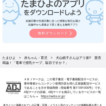
妊娠日数や生後日数に合った情報を毎日お届け
妊娠中から産後まで長く使える無料アプリ
無料ダウンロード
たまひよ
赤ちゃん・育児
犬山紙子さんはアリ派!? 賛否
両論！「電車で授乳ケープ、駄目ですか？」
ＡＢＪマークは、この電子書店・電子書籍配信サービスが、
著作権者からコンテンツ使用許諾を得た正規版配信サービス
であることを示す登録商標（登録番号 第11091000号）です。
ABJマークの詳細、ABJマークを掲示しているサービスの一覧
はこちら→
https://aebs.or.jp/
本サイトに掲載されている記事・写真・イラスト等のコンテンツの無断転載を禁じま