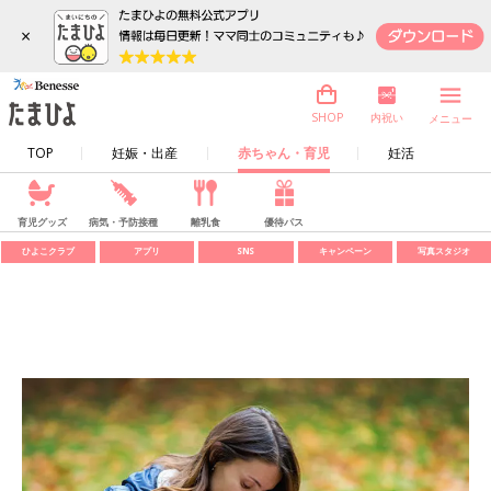
×
内祝い
SHOP
メニュー
TOP
妊娠・出産
赤ちゃん・育児
妊活
育児グッズ
病気・予防接種
離乳食
優待パス
ひよこクラブ
アプリ
SNS
キャンペーン
写真スタジオ