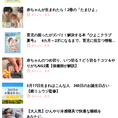
ク
赤ちゃんが生まれたら！2冊の「たまひよ」
赤ちゃん・育児
育児の困ったがズバリ！解決する本『ひよこクラブ
夏号』 4カ月～2才になるまで、育児に役立つ情報が
いっぱい！
赤ちゃん・育児
赤ちゃんのつめ切り、いつ切る？どう切る？コツ＆や
りがちNG2選【保健師が解説】
赤ちゃん・育児
3月17日生まれはこんな人 365日のお誕生日占い
【鏡リュウジ監修】
赤ちゃん・育児
【大人気】ひんやり冷感寝具で快適な睡眠を
あなたに。