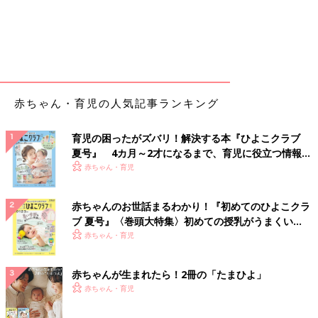
赤ちゃん・育児の人気記事ランキング
育児の困ったがズバリ！解決する本『ひよこクラブ
夏号』 4カ月～2才になるまで、育児に役立つ情報が
いっぱい！
赤ちゃん・育児
赤ちゃんのお世話まるわかり！『初めてのひよこクラ
ブ 夏号』〈巻頭大特集〉初めての授乳がうまくい
く！ おっぱい・ミルクの基本と夏のトラブル 解決テ
赤ちゃん・育児
ク
赤ちゃんが生まれたら！2冊の「たまひよ」
赤ちゃん・育児