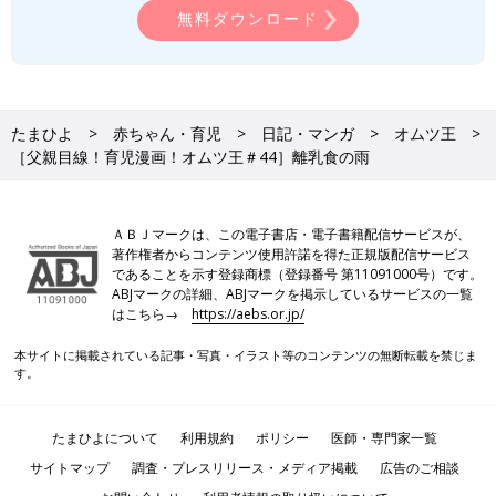
無料ダウンロード
たまひよ
赤ちゃん・育児
日記・マンガ
オムツ王
［父親目線！育児漫画！オムツ王＃44］離乳食の雨
ＡＢＪマークは、この電子書店・電子書籍配信サービスが、
著作権者からコンテンツ使用許諾を得た正規版配信サービス
であることを示す登録商標（登録番号 第11091000号）です。
ABJマークの詳細、ABJマークを掲示しているサービスの一覧
はこちら→
https://aebs.or.jp/
本サイトに掲載されている記事・写真・イラスト等のコンテンツの無断転載を禁じま
す。
たまひよについて
利用規約
ポリシー
医師・専門家一覧
サイトマップ
調査・プレスリリース・メディア掲載
広告のご相談