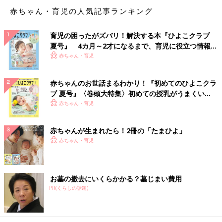
赤ちゃん・育児の人気記事ランキング
育児の困ったがズバリ！解決する本『ひよこクラブ
夏号』 4カ月～2才になるまで、育児に役立つ情報が
いっぱい！
赤ちゃん・育児
赤ちゃんのお世話まるわかり！『初めてのひよこクラ
ブ 夏号』〈巻頭大特集〉初めての授乳がうまくい
く！ おっぱい・ミルクの基本と夏のトラブル 解決テ
赤ちゃん・育児
ク
赤ちゃんが生まれたら！2冊の「たまひよ」
赤ちゃん・育児
お墓の撤去にいくらかかる？墓じまい費用
PR(くらしの話題)