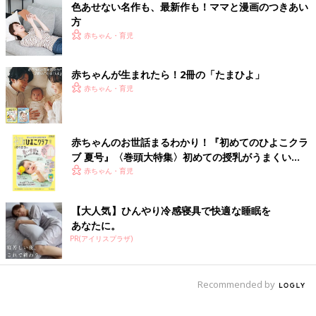
色あせない名作も、最新作も！ママと漫画のつきあい
方
赤ちゃん・育児
赤ちゃんが生まれたら！2冊の「たまひよ」
赤ちゃん・育児
赤ちゃんのお世話まるわかり！『初めてのひよこクラ
ブ 夏号』〈巻頭大特集〉初めての授乳がうまくい
く！ おっぱい・ミルクの基本と夏のトラブル 解決テ
赤ちゃん・育児
ク
【大人気】ひんやり冷感寝具で快適な睡眠を
あなたに。
PR(アイリスプラザ)
Recommended by