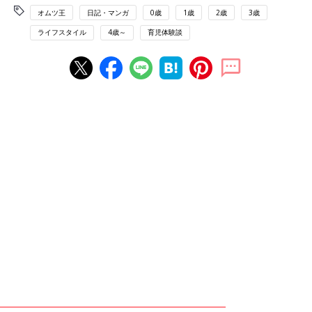
オムツ王
日記・マンガ
0歳
1歳
2歳
3歳
ライフスタイル
4歳～
育児体験談