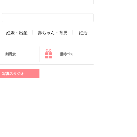
妊娠・出産
赤ちゃん・育児
妊活
離乳食
優待パス
写真スタジオ