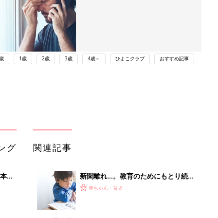
歳
1歳
2歳
3歳
4歳～
ひよこクラブ
おすすめ記事
ング
関連記事
本
新聞離れ…。教育のためにもとり続け
2才
るべき？
赤ちゃん・育児
いっ