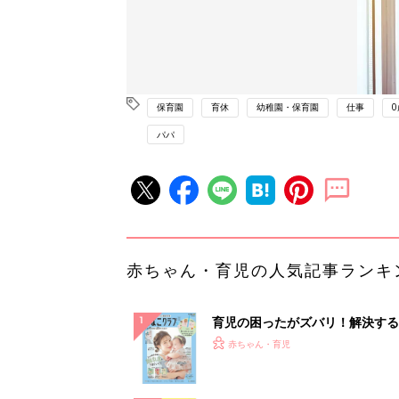
保育園
育休
幼稚園・保育園
仕事
0
パパ
赤ちゃん・育児の人気記事ランキ
育児の困ったがズバリ！解決する
『ひよこクラブ 夏号』 4カ月～
赤ちゃん・育児
になるまで、育児に役立つ情報が
ぱい！