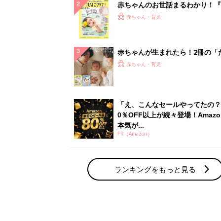
赤ちゃんのお世話まるわかり！『
てのひよこクラブ 夏号』〈巻頭
赤ちゃん・育児
集〉初めての授乳がうまくいく！
っぱい・ミルクの基本と夏のトラ
解決テク
赤ちゃんが生まれたら！2冊の「
ひよ」
赤ちゃん・育児
「え、こんなセールやってたの？
0％OFF以上が続々登場！Amazo
本気が...
PR（Amazon）
ランキングをもっと見る