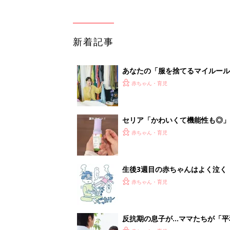
新着記事
あなたの「服を捨てるマイルー
スタイリストが喝！
赤ちゃん・育児
セリア「かわいくて機能性も◎」
赤ちゃん・育児
生後3週目の赤ちゃんはよく泣く
って本当？【専門家】
赤ちゃん・育児
反抗期の息子が...ママたちが「