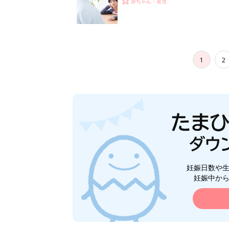
赤ちゃん・育児
1
2
妊娠日数や
妊娠中か