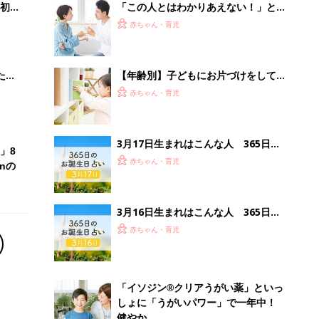
初め
「この人とはわかりあえない！」と思
大特
う人はいますか？みんなのモヤっとエ
赤ちゃん・育児
 お
ピソード13
ブル
たま
【年齢別】子どもにお片づけをしても
らうには？ママ・パパたちの工夫を教
赤ちゃん・育児
えて！
3月17日生まれはこんな人 365日の
」8
お誕生日占い【鏡リュウジ監修】
赤ちゃん・育児
nの
3月16日生まれはこんな人 365日の
お誕生日占い【鏡リュウジ監修】
赤ちゃん・育児
「イソジン®クリアうがい薬」といっ
しょに「うがいパワー」で一年中！
健やか