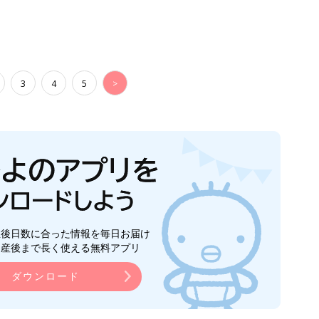
3
4
5
>
生後日数に合った情報を毎日お届け
ら産後まで長く使える無料アプリ
ダウンロード