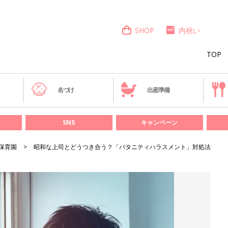
SHOP
内祝い
TOP
き
名づけ
出産準備
SNS
キャンペーン
保育園
昭和な上司とどうつき合う？「パタニティハラスメント」対処法