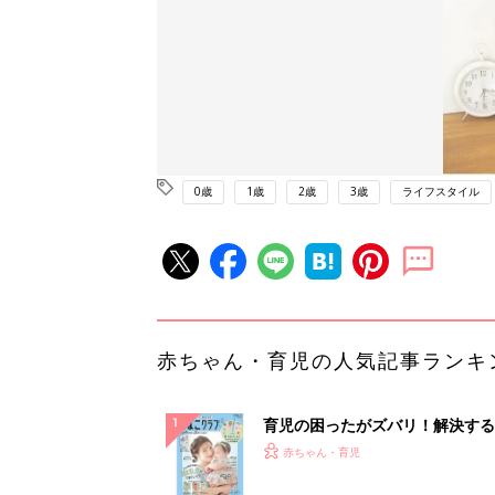
0歳
1歳
2歳
3歳
ライフスタイル
赤ちゃん・育児の人気記事ランキ
育児の困ったがズバリ！解決する
『ひよこクラブ 夏号』 4カ月～
赤ちゃん・育児
になるまで、育児に役立つ情報が
ぱい！