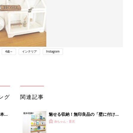
4歳～
インテリア
Instagram
ング
関連記事
本
魅せる収納！無印良品の「壁に付けら
2才
れる家具」活用術
赤ちゃん・育児
いっ