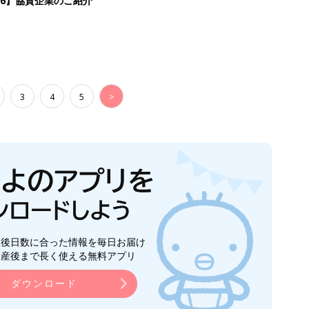
26】協賛企業のご紹介
3
4
5
>
生後日数に合った情報を毎日お届け
ら産後まで長く使える無料アプリ
ダウンロード