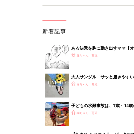
新着記事
ある決意を胸に動き出すママ【オ
赤ちゃん・育児
大人サンダル「サッと履きやすい
赤ちゃん・育児
子どもの水難事故は、7歳・14
まねく【専門家】
赤ちゃん・育児