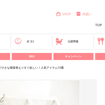
SHOP
内祝い
TOP
き
名づけ
出産準備
SNS
キャンペーン
雑貨で小さな模様替え☆すぐ欲しい！人気アイテム10選