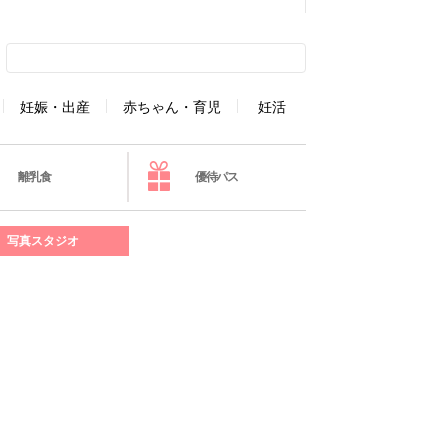
妊娠・出産
赤ちゃん・育児
妊活
離乳食
優待パス
写真スタジオ