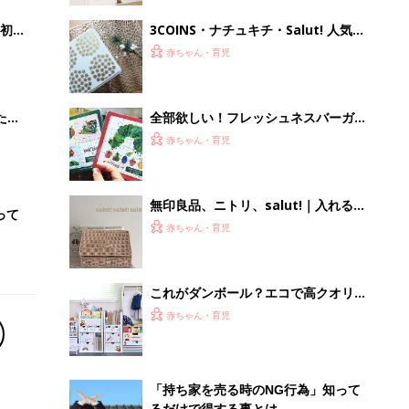
初め
3COINS・ナチュキチ・Salut! 人気の
大特
プチプラ雑貨店で“映える”お正月準備
赤ちゃん・育児
 お
ブル
たま
全部欲しい！フレッシュネスバーガー
×はらぺこあおむしのコラボがすご
赤ちゃん・育児
い！
無印良品、ニトリ、salut!｜入れるだ
って
けでなんだかオシャレ！整理収納アド
赤ちゃん・育児
バイザーもおすすめのかご収納4選
これがダンボール？エコで高クオリテ
ィな“ダンボール家具”
赤ちゃん・育児
「持ち家を売る時のNG行為」知って
るだけで得する事とは