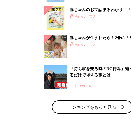
赤ちゃんのお世話まるわかり！『
てのひよこクラブ 夏号』〈巻頭
赤ちゃん・育児
集〉初めての授乳がうまくいく！
っぱい・ミルクの基本と夏のトラ
解決テク
赤ちゃんが生まれたら！2冊の「
ひよ」
赤ちゃん・育児
「持ち家を売る時のNG行為」知
るだけで得する事とは
PR（イエウール）
ランキングをもっと見る