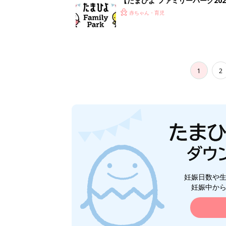
【たまひよ ファミリーパーク20
赤ちゃん・育児
1
2
妊娠日数や
妊娠中か