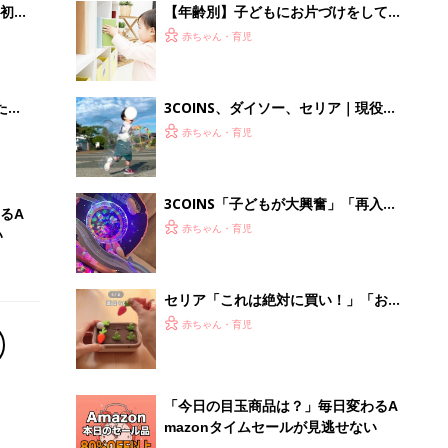
初め
【年齢別】子どもにお片づけをしても
大特
らうには？ママ・パパたちの工夫を教
赤ちゃん・育児
 お
えて！
ブル
たま
3COINS、ダイソー、セリア｜現役保
育士もおすすめ！外遊びがもっと楽し
赤ちゃん・育児
くなるおもちゃ5選
3COINS「子どもが大興奮」「再入荷
るA
でゲット！」大人気のおうち遊びグッ
赤ちゃん・育児
い
ズ4選
セリア「これは絶対に買い！」「お出
かけ中の時間稼ぎにも◎」大人気のお
赤ちゃん・育児
もちゃ5選
「今日の目玉商品は？」毎日変わるA
mazonタイムセールが見逃せない