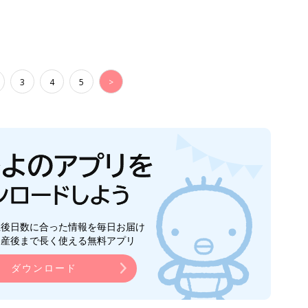
3
4
5
>
生後日数に合った情報を毎日お届け
ら産後まで長く使える無料アプリ
ダウンロード