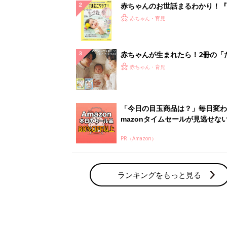
赤ちゃんのお世話まるわかり！『
てのひよこクラブ 夏号』〈巻頭
赤ちゃん・育児
集〉初めての授乳がうまくいく！
っぱい・ミルクの基本と夏のトラ
解決テク
赤ちゃんが生まれたら！2冊の「
ひよ」
赤ちゃん・育児
「今日の目玉商品は？」毎日変わ
mazonタイムセールが見逃せな
PR（Amazon）
ランキングをもっと見る