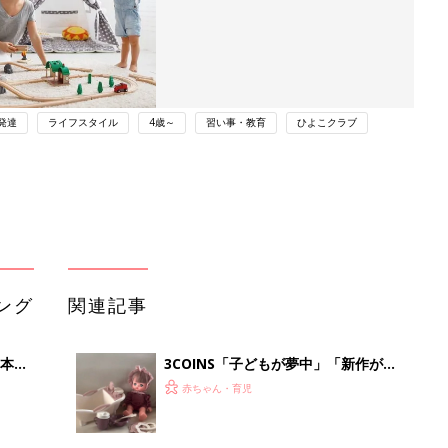
発達
ライフスタイル
4歳～
習い事・教育
ひよこクラブ
ング
関連記事
本
3COINS「子どもが夢中」「新作が早
2才
くも品薄!?」話題のおもちゃ5選
赤ちゃん・育児
いっ