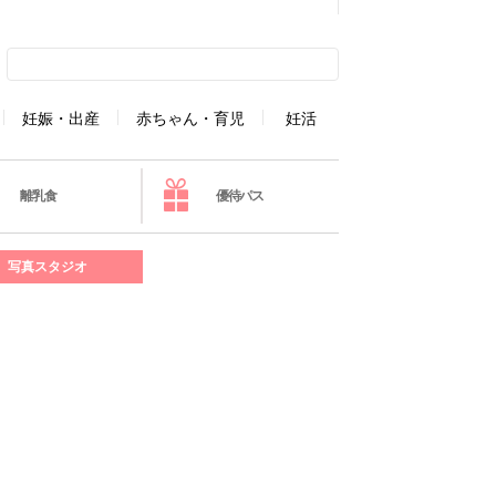
妊娠・出産
赤ちゃん・育児
妊活
離乳食
優待パス
写真スタジオ