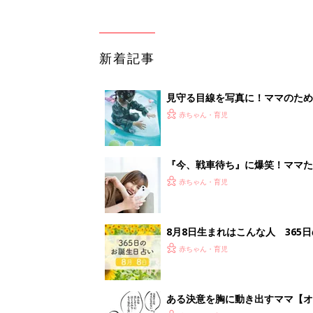
新着記事
見守る目線を写真に！ママのための撮
赤ちゃん・育児
『今、戦車待ち』に爆笑！ママた
赤ちゃん・育児
8月8日生まれはこんな人 365
赤ちゃん・育児
ある決意を胸に動き出すママ【オ