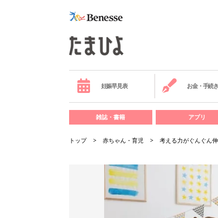
妊娠早見表
お金・手続
雑誌・書籍
アプリ
トップ
赤ちゃん・育児
考える力がぐんぐん伸