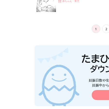
赤ちゃん・育児
1
2
妊娠日数や
妊娠中か