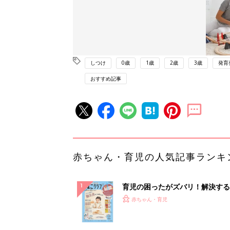
しつけ
0歳
1歳
2歳
3歳
発育
おすすめ記事
赤ちゃん・育児の人気記事ランキ
育児の困ったがズバリ！解決する
『ひよこクラブ 秋号』 4カ月～
赤ちゃん・育児
になるまで、育児に役立つ情報が
ぱい！