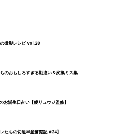
影レシピ vol.28
ちのおもしろすぎる勘違い＆変換ミス集
日のお誕生日占い【鏡リュウジ監修】
レたちの切迫早産奮闘記 #24】