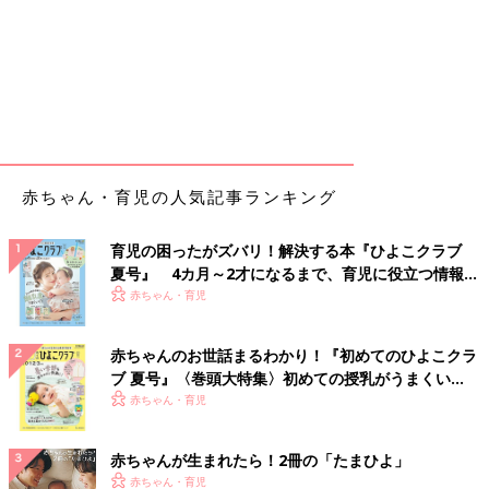
赤ちゃん・育児の人気記事ランキング
育児の困ったがズバリ！解決する本『ひよこクラブ
夏号』 4カ月～2才になるまで、育児に役立つ情報が
いっぱい！
赤ちゃん・育児
赤ちゃんのお世話まるわかり！『初めてのひよこクラ
ブ 夏号』〈巻頭大特集〉初めての授乳がうまくい
く！ おっぱい・ミルクの基本と夏のトラブル 解決テ
赤ちゃん・育児
ク
赤ちゃんが生まれたら！2冊の「たまひよ」
赤ちゃん・育児