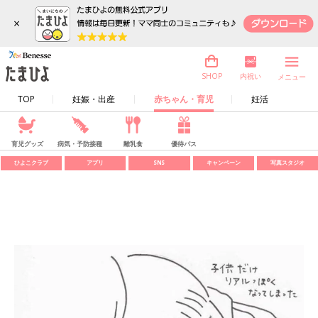
×
内祝い
SHOP
メニュー
TOP
妊娠・出産
赤ちゃん・育児
妊活
育児グッズ
病気・予防接種
離乳食
優待パス
ひよこクラブ
アプリ
SNS
キャンペーン
写真スタジオ