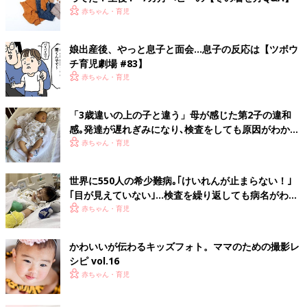
赤ちゃん・育児
娘出産後、やっと息子と面会…息子の反応は【ツボウ
チ育児劇場 #83】
赤ちゃん・育児
「3歳違いの上の子と違う」母が感じた第2子の違和
感｡発達が遅れぎみになり､検査をしても原因がわから
ない【KIF1A関連神経疾患】
赤ちゃん・育児
世界に550人の希少難病｡｢けいれんが止まらない！｣
｢目が見えていない｣…検査を繰り返しても病名がわか
らなかった【KIF1A関連神経疾患】
赤ちゃん・育児
かわいいが伝わるキッズフォト。ママのための撮影レ
シピ vol.16
赤ちゃん・育児