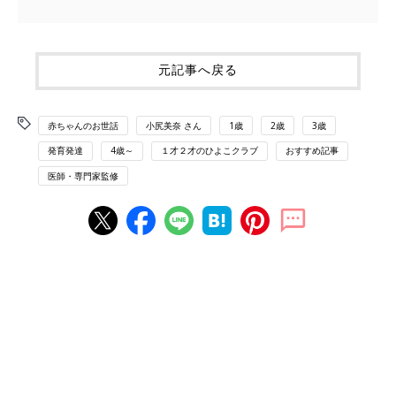
元記事へ戻る
赤ちゃんのお世話
小尻美奈 さん
1歳
2歳
3歳
発育発達
4歳～
１才２才のひよこクラブ
おすすめ記事
医師・専門家監修