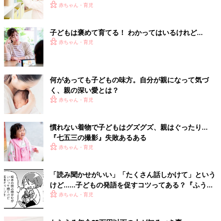
赤ちゃん・育児
子どもは褒めて育てる！ わかってはいるけれど…
赤ちゃん・育児
何があっても子どもの味方。自分が親になって気づ
く、親の深い愛とは？
赤ちゃん・育児
慣れない着物で子どもはグズグズ、親はぐったり…
『七五三の撮影』失敗あるある
赤ちゃん・育児
「読み聞かせがいい」「たくさん話しかけて」という
けど……子どもの発語を促すコツってある？『ふうふ
う子育て ＃64』
赤ちゃん・育児