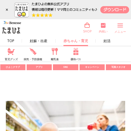
×
内祝い
SHOP
メニュー
TOP
妊娠・出産
赤ちゃん・育児
妊活
育児グッズ
病気・予防接種
離乳食
優待パス
ひよこクラブ
アプリ
SNS
キャンペーン
写真スタジオ