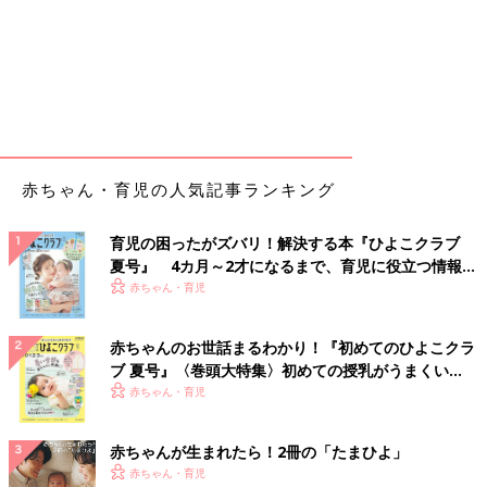
赤ちゃん・育児の人気記事ランキング
育児の困ったがズバリ！解決する本『ひよこクラブ
夏号』 4カ月～2才になるまで、育児に役立つ情報が
いっぱい！
赤ちゃん・育児
赤ちゃんのお世話まるわかり！『初めてのひよこクラ
ブ 夏号』〈巻頭大特集〉初めての授乳がうまくい
く！ おっぱい・ミルクの基本と夏のトラブル 解決テ
赤ちゃん・育児
ク
赤ちゃんが生まれたら！2冊の「たまひよ」
赤ちゃん・育児