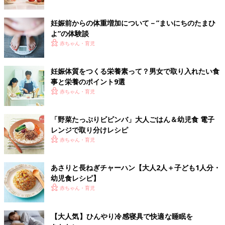
妊娠前からの体重増加について－”まいにちのたまひ
よ”の体験談
赤ちゃん・育児
妊娠体質をつくる栄養素って？男女で取り入れたい食
事と栄養のポイント9選
赤ちゃん・育児
「野菜たっぷりビビンバ」大人ごはん＆幼児食 電子
レンジで取り分けレシピ
赤ちゃん・育児
あさりと長ねぎチャーハン【大人2人＋子ども1人分・
幼児食レシピ】
赤ちゃん・育児
【大人気】ひんやり冷感寝具で快適な睡眠を