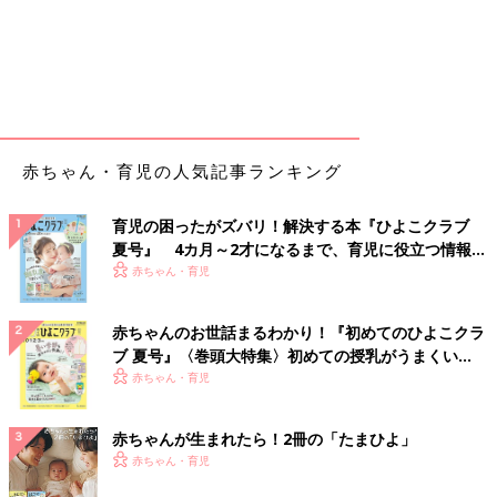
赤ちゃん・育児の人気記事ランキング
育児の困ったがズバリ！解決する本『ひよこクラブ
夏号』 4カ月～2才になるまで、育児に役立つ情報が
いっぱい！
赤ちゃん・育児
赤ちゃんのお世話まるわかり！『初めてのひよこクラ
ブ 夏号』〈巻頭大特集〉初めての授乳がうまくい
く！ おっぱい・ミルクの基本と夏のトラブル 解決テ
赤ちゃん・育児
ク
赤ちゃんが生まれたら！2冊の「たまひよ」
赤ちゃん・育児