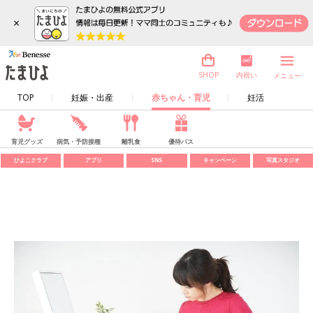
×
内祝い
SHOP
メニュー
TOP
妊娠・出産
赤ちゃん・育児
妊活
育児グッズ
病気・予防接種
離乳食
優待パス
ひよこクラブ
アプリ
SNS
キャンペーン
写真スタジオ