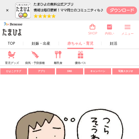
×
内祝い
SHOP
メニュー
TOP
妊娠・出産
赤ちゃん・育児
妊活
育児グッズ
病気・予防接種
離乳食
優待パス
ひよこクラブ
アプリ
SNS
キャンペーン
写真スタジオ