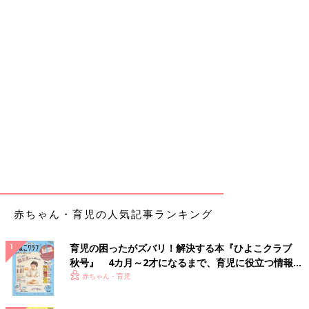
赤ちゃん・育児の人気記事ランキング
育児の困ったがズバリ！解決する本『ひよこクラブ
秋号』 4カ月～2才になるまで、育児に役立つ情報が
いっぱい！
赤ちゃん・育児