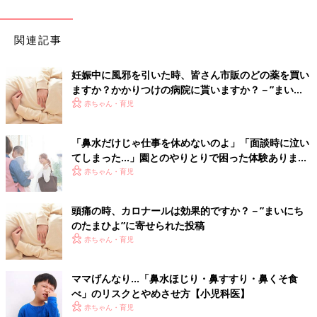
関連記事
妊娠中に風邪を引いた時、皆さん市販のどの薬を買い
ますか？かかりつけの病院に貰いますか？－”まいに
ちのたまひよ”の体験談
赤ちゃん・育児
「鼻水だけじゃ仕事を休めないのよ」「面談時に泣い
てしまった…」園とのやりとりで困った体験あります
か？
赤ちゃん・育児
頭痛の時、カロナールは効果的ですか？－”まいにち
のたまひよ”に寄せられた投稿
赤ちゃん・育児
ママげんなり…「鼻水ほじり・鼻すすり・鼻くそ食
べ」のリスクとやめさせ方【小児科医】
赤ちゃん・育児