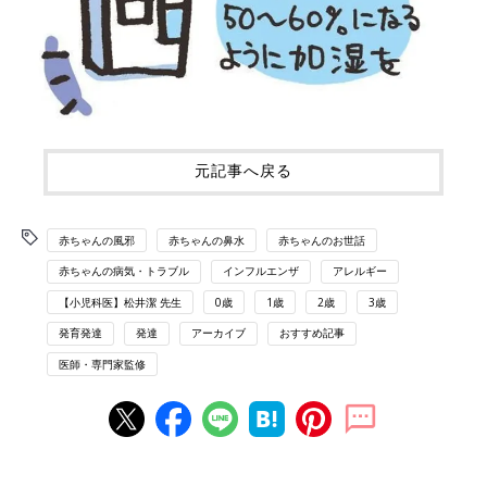
元記事へ戻る
赤ちゃんの風邪
赤ちゃんの鼻水
赤ちゃんのお世話
赤ちゃんの病気・トラブル
インフルエンザ
アレルギー
【小児科医】松井潔 先生
0歳
1歳
2歳
3歳
発育発達
発達
アーカイブ
おすすめ記事
医師・専門家監修