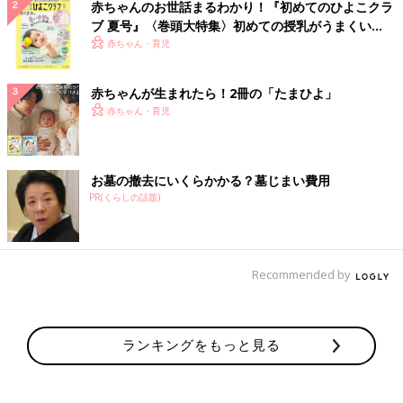
赤ちゃんのお世話まるわかり！『初めてのひよこクラ
ブ 夏号』〈巻頭大特集〉初めての授乳がうまくい
く！ おっぱい・ミルクの基本と夏のトラブル 解決テ
赤ちゃん・育児
ク
赤ちゃんが生まれたら！2冊の「たまひよ」
赤ちゃん・育児
お墓の撤去にいくらかかる？墓じまい費用
PR(くらしの話題)
Recommended by
ランキングをもっと見る