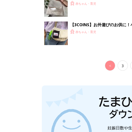
赤ちゃん・育児
【3COINS】お外遊びのお供
ート」
赤ちゃん・育児
<
3
妊娠日数や