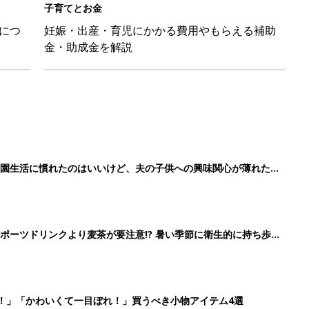
子育てとお金
につ
妊娠・出産・育児にかかる費用やもらえる補助
金・助成金を解説
育園生活に慣れたのはいいけど、夫の子供への興味関心が薄れた気
91』
ポーツドリンクより麦茶が要注意!? 暑い季節に衛生的に持ち歩
】
！」「かわいくて一目ぼれ！」買うべき小物アイテム4選