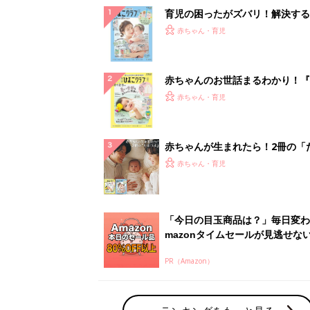
育児の困ったがズバリ！解決する
『ひよこクラブ 夏号』 4カ月～
赤ちゃん・育児
になるまで、育児に役立つ情報が
ぱい！
赤ちゃんのお世話まるわかり！『
てのひよこクラブ 夏号』〈巻頭
赤ちゃん・育児
集〉初めての授乳がうまくいく！
っぱい・ミルクの基本と夏のトラ
解決テク
赤ちゃんが生まれたら！2冊の「
ひよ」
赤ちゃん・育児
「今日の目玉商品は？」毎日変わ
mazonタイムセールが見逃せな
PR（Amazon）