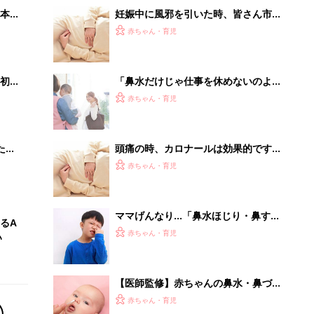
本
妊娠中に風邪を引いた時、皆さん市販
2才
のどの薬を買いますか？かかりつけの
赤ちゃん・育児
いっ
病院に貰いますか？－”まいにちのた
まひよ”の体験談
初め
「鼻水だけじゃ仕事を休めないのよ」
大特
「面談時に泣いてしまった…」園との
赤ちゃん・育児
 お
やりとりで困った体験ありますか？
ブル
たま
頭痛の時、カロナールは効果的です
か？－”まいにちのたまひよ”に寄せら
赤ちゃん・育児
れた投稿
ママげんなり…「鼻水ほじり・鼻すす
るA
り・鼻くそ食べ」のリスクとやめさせ
赤ちゃん・育児
い
方【小児科医】
【医師監修】赤ちゃんの鼻水・鼻づま
りのホームケアと「鼻吸い器」の上手
赤ちゃん・育児
な使い方