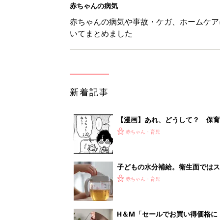
赤ちゃんの病気
赤ちゃんの病気や事故・ケガ、ホームケア
いてまとめました
新着記事
【漫画】あれ、どうして？ 保
がする……！『ふうふう子育て ＃
赤ちゃん・育児
子どもの水分補給。衛生面ではス
く3つのコツとは？【専門家監修
赤ちゃん・育児
H＆М「セールでお買い得価格に