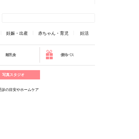
妊娠・出産
赤ちゃん・育児
妊活
離乳食
優待パス
写真スタジオ
受診の目安やホームケア